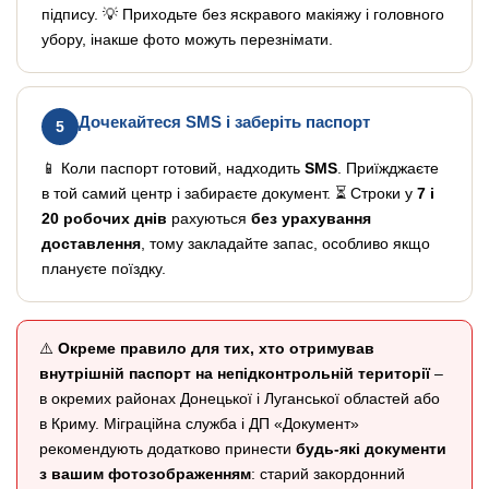
підпису. 💡 Приходьте без яскравого макіяжу і головного
убору, інакше фото можуть перезнімати.
Дочекайтеся SMS і заберіть паспорт
5
📱 Коли паспорт готовий, надходить
SMS
. Приїжджаєте
в той самий центр і забираєте документ. ⏳ Строки у
7 і
20 робочих днів
рахуються
без урахування
доставлення
, тому закладайте запас, особливо якщо
плануєте поїздку.
⚠️
Окреме правило для тих, хто отримував
внутрішній паспорт на непідконтрольній території
–
в окремих районах Донецької і Луганської областей або
в Криму. Міграційна служба і ДП «Документ»
рекомендують додатково принести
будь-які документи
з вашим фотозображенням
: старий закордонний