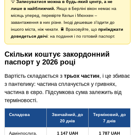
💡
Записуватися можна в будь-який центр, а не
лише в найближчий.
Якщо в Берліні вікон немає на
місяць уперед, перевірте Кельн і Мюнхен –
завантаження в них різне. Іноді дешевше з’їздити до
іншого міста, ніж чекати. 🚆 Враховуйте, що
приїжджати
доведеться двічі
: на подання і по готовий паспорт.
Скільки коштує закордонний
паспорт у 2026 році
Вартість складається з
трьох частин
, і це збиває
з пантелику: частина сплачується у гривнях,
частина в євро. Підсумкова сума залежить від
терміновості.
Складова
Звичайний, до
Терміновий, до
20 днів
7 днів
Адмінпослуга,
1 147 UAH
1 787 UAH