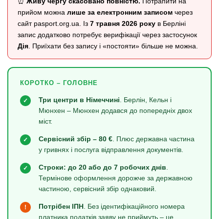
⏰
Живу чергу скасовано повністю.
Потрапити на
прийом можна
лише за електронним записом
через
сайт pasport.org.ua. Із
7 травня 2026 року
в Берліні
запис додатково потребує верифікації через застосунок
Дія
. Приїхати без запису і «постояти» більше не можна.
КОРОТКО – ГОЛОВНЕ
Три центри в Німеччині
. Берлін, Кельн і
✓
Мюнхен – Мюнхен додався до попередніх двох
міст.
Сервісний збір – 80 €
. Плюс державна частина
✓
у гривнях і послуга відправлення документів.
Строки: до 20 або до 7 робочих днів
.
✓
Термінове оформлення дорожче за державною
частиною, сервісний збір однаковий.
Потрібен ІПН
. Без ідентифікаційного номера
!
платника податків заяву не приймуть – це