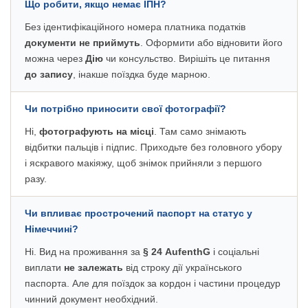
Що робити, якщо немає ІПН?
Без ідентифікаційного номера платника податків
документи не приймуть
. Оформити або відновити його
можна через
Дію
чи консульство. Вирішіть це питання
до запису
, інакше поїздка буде марною.
Чи потрібно приносити свої фотографії?
Ні,
фотографують на місці
. Там само знімають
відбитки пальців і підпис. Приходьте без головного убору
і яскравого макіяжу, щоб знімок прийняли з першого
разу.
Чи впливає прострочений паспорт на статус у
Німеччині?
Ні. Вид на проживання за
§ 24 AufenthG
і соціальні
виплати
не залежать
від строку дії українського
паспорта. Але для поїздок за кордон і частини процедур
чинний документ необхідний.