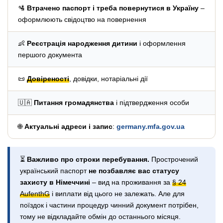
🛂
Втрачено паспорт і треба повернутися в Україну
–
оформлюють свідоцтво на повернення
👶
Реєстрація народження дитини
і оформлення
першого документа
📜
Довіреності
, довідки, нотаріальні дії
🇺🇦
Питання громадянства
і підтвердження особи
🌐
Актуальні адреси і запис
:
germany.mfa.gov.ua
⏳
Важливо про строки перебування.
Прострочений
український паспорт
не позбавляє вас статусу
захисту в Німеччині
– вид на проживання за
§ 24
AufenthG
і виплати від цього не залежать. Але для
поїздок і частини процедур чинний документ потрібен,
тому не відкладайте обмін до останнього місяця.