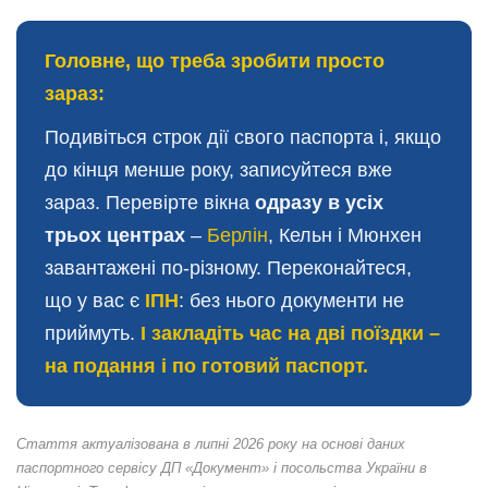
Головне, що треба зробити просто
зараз:
Подивіться строк дії свого паспорта і, якщо
до кінця менше року, записуйтеся вже
зараз. Перевірте вікна
одразу в усіх
трьох центрах
–
Берлін
, Кельн і Мюнхен
завантажені по-різному. Переконайтеся,
що у вас є
ІПН
: без нього документи не
приймуть.
І закладіть час на дві поїздки –
на подання і по готовий паспорт.
Стаття актуалізована в липні 2026 року на основі даних
паспортного сервісу ДП «Документ» і посольства України в