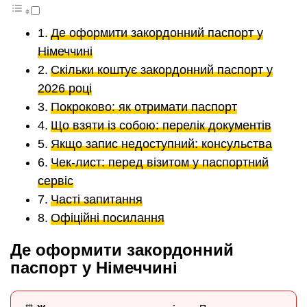
Де оформити закордонний паспорт у
Німеччині
Скільки коштує закордонний паспорт у
2026 році
Покроково: як отримати паспорт
Що взяти із собою: перелік документів
Якщо запис недоступний: консульства
Чек-лист: перед візитом у паспортний
сервіс
Часті запитання
Офіційні посилання
Де оформити закордонний
паспорт у Німеччині