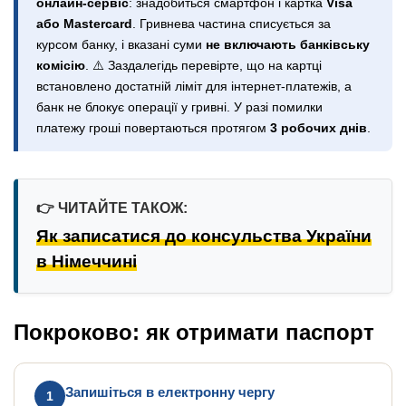
онлайн-сервіс
: знадобиться смартфон і картка
Visa
або Mastercard
. Гривнева частина списується за
курсом банку, і вказані суми
не включають банківську
комісію
. ⚠️ Заздалегідь перевірте, що на картці
встановлено достатній ліміт для інтернет-платежів, а
банк не блокує операції у гривні. У разі помилки
платежу гроші повертаються протягом
3 робочих днів
.
👉 ЧИТАЙТЕ ТАКОЖ:
Як записатися до консульства України
в Німеччині
Покроково: як отримати паспорт
Запишіться в електронну чергу
1