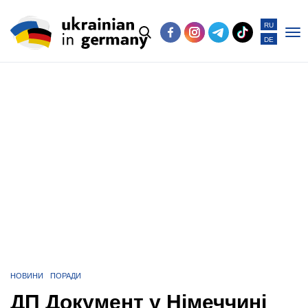
RU
DE
Po
me
НОВИНИ
ПОРАДИ
ДП Документ у Німеччині