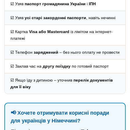
☑️ Узяв
паспорт громадянина України
і
ІПН
☑️ Узяв
усі старі закордонні паспорти
, навіть нечинні
☑️ Картка
Visa або Mastercard
із лімітом на інтернет-
платежі
☑️ Телефон
заряджений
– без нього оплату не провести
☑️ Заклав час на
другу поїздку
по готовий паспорт
☑️ Якщо їду з дитиною – уточнив
перелік документів
для її віку
📢 Хочете отримувати корисні поради
для українців у Німеччині?