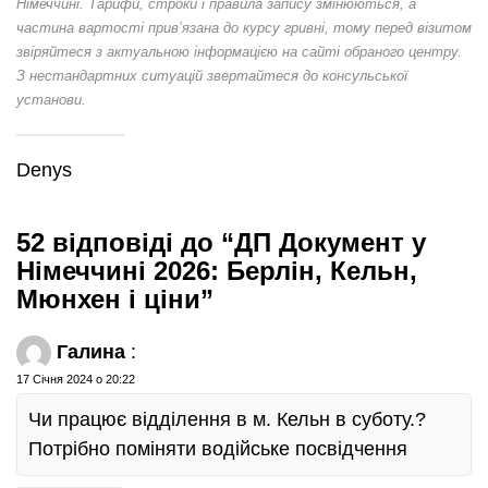
Німеччині. Тарифи, строки і правила запису змінюються, а
частина вартості прив’язана до курсу гривні, тому перед візитом
звіряйтеся з актуальною інформацією на сайті обраного центру.
З нестандартних ситуацій звертайтеся до консульської
установи.
Denys
52 відповіді до “ДП Документ у
Німеччині 2026: Берлін, Кельн,
Мюнхен і ціни”
Галина
:
17 Січня 2024 о 20:22
Чи працює відділення в м. Кельн в суботу.?
Потрібно поміняти водійське посвідчення