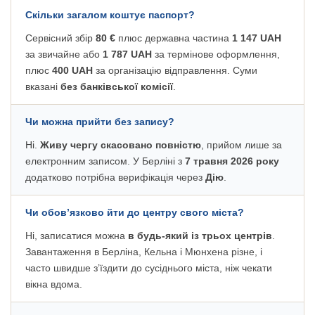
Скільки загалом коштує паспорт?
Сервісний збір
80 €
плюс державна частина
1 147 UAH
за звичайне або
1 787 UAH
за термінове оформлення,
плюс
400 UAH
за організацію відправлення. Суми
вказані
без банківської комісії
.
Чи можна прийти без запису?
Ні.
Живу чергу скасовано повністю
, прийом лише за
електронним записом. У Берліні з
7 травня 2026 року
додатково потрібна верифікація через
Дію
.
Чи обов’язково йти до центру свого міста?
Ні, записатися можна
в будь-який із трьох центрів
.
Завантаження в Берліна, Кельна і Мюнхена різне, і
часто швидше з’їздити до сусіднього міста, ніж чекати
вікна вдома.