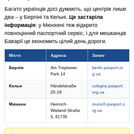
Багато українців досі думають, що центрів лише
два – у Берліні та Кельні.
Це застаріла
інформація
: у Мюнхені теж відкрито
повноцінний паспортний сервіс, і для мешканців
Баварії це економить цілий день дороги.
Місто
Адреса
Запис
Берлін
Am Treptower
berlin.pasport.or
Park 14
g.ua
Кельн
Händelstraße
cologne.pasport.
25-29
org.ua
Мюнхен
Heinrich-
munich.pasport.o
Wieland-Straße
rg.ua
5, 81735