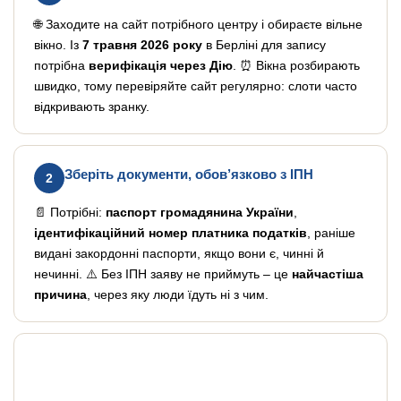
🌐 Заходите на сайт потрібного центру і обираєте вільне
вікно. Із
7 травня 2026 року
в Берліні для запису
потрібна
верифікація через Дію
. ⏰ Вікна розбирають
швидко, тому перевіряйте сайт регулярно: слоти часто
відкривають зранку.
Зберіть документи, обов’язково з ІПН
2
📄 Потрібні:
паспорт громадянина України
,
ідентифікаційний номер платника податків
, раніше
видані закордонні паспорти, якщо вони є, чинні й
нечинні. ⚠️ Без ІПН заяву не приймуть – це
найчастіша
причина
, через яку люди їдуть ні з чим.