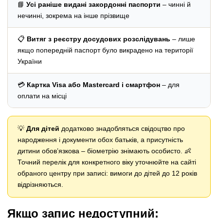
📘
Усі раніше видані закордонні паспорти
– чинні й
нечинні, зокрема на інше прізвище
📋
Витяг з реєстру досудових розслідувань
– лише
якщо попередній паспорт було викрадено на території
України
💳
Картка Visa або Mastercard і смартфон
– для
оплати на місці
💡
Для дітей
додатково знадобляться свідоцтво про
народження і документи обох батьків, а присутність
дитини обов’язкова – біометрію знімають особисто. 👶
Точний перелік для конкретного віку уточнюйте на сайті
обраного центру при записі: вимоги до дітей до 12 років
відрізняються.
Якщо запис недоступний: