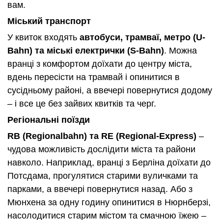
вам.
Міський транспорт
У квиток входять
автобуси, трамваї, метро (U-
Bahn) та міські електрички (S-Bahn)
. Можна
вранці з комфортом доїхати до центру міста,
вдень пересісти на трамвай і опинитися в
сусідньому районі, а ввечері повернутися додому
– і все це без зайвих квитків та черг.
Регіональні поїзди
RB (Regionalbahn) та RE (Regional-Express)
–
чудова можливість дослідити міста та райони
навколо. Наприклад, вранці з Берліна доїхати до
Потсдама, прогулятися старими вуличками та
парками, а ввечері повернутися назад. Або з
Мюнхена за одну годину опинитися в Нюрнберзі,
насолодитися старим містом та смачною їжею –