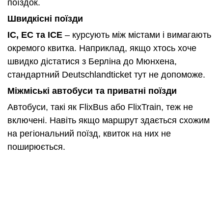
поїздок.
Швидкісні поїзди
IC, EC та ICE
– курсують між містами і вимагають
окремого квитка. Наприклад, якщо хтось хоче
швидко дістатися з Берліна до Мюнхена,
стандартний Deutschlandticket тут не допоможе.
Міжміські автобуси та приватні поїзди
Автобуси, такі як FlixBus або FlixTrain, теж не
включені. Навіть якщо маршрут здається схожим
на регіональний поїзд, квиток на них не
поширюється.