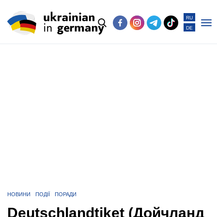
RU
DE
Po
me
НОВИНИ
ПОДІЇ
ПОРАДИ
Deutschlandtiket (Дойчланд