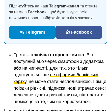
Підписуйтесь на наш
Telegram-канал
та стежте
за нами в
Facebook
, щоб бути в курсі всіх
важливих новин, лайфхаків та змін у законах!
📲 Telegram
👍 Facebook
Третє –
технічна сторона квитка
. Він
доступний або через смартфон з додатком,
або на чип-карті. Для тих, хто тільки
адаптується і ще
не оформив банківську
картку
, це може стати несподіванкою. І якщо
поїздки рідкісні, підписка іноді втрачає сенс:
дешевше купити разові квитки, ніж платити
щомісяця за те, чим не користуєтеся.
І, нарешті,
підписка списує гроші автоматично
.