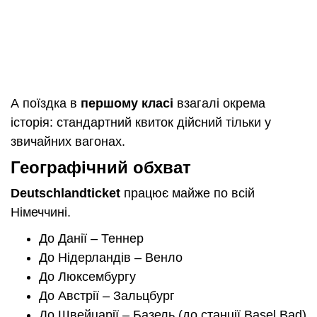
А поїздка в
першому класі
взагалі окрема
історія: стандартний квиток дійсний тільки у
звичайних вагонах.
Географічний обхват
Deutschlandticket
працює майже по всій
Німеччині.
До Данії – Теннер
До Нідерландів – Венло
До Люксембургу
До Австрії – Зальцбург
До Швейцарії – Базель (до станції Basel Bad)