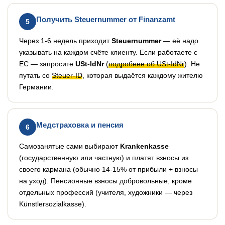
Получить Steuernummer от Finanzamt
5
Через 1-6 недель приходит
Steuernummer
— её надо
указывать на каждом счёте клиенту. Если работаете с
ЕС — запросите
USt-IdNr
(
подробнее об USt-IdNr
). Не
путать со
Steuer-ID
, которая выдаётся каждому жителю
Германии.
Медстраховка и пенсия
6
Самозанятые сами выбирают
Krankenkasse
(государственную или частную) и платят взносы из
своего кармана (обычно 14-15% от прибыли + взносы
на уход). Пенсионные взносы добровольные, кроме
отдельных профессий (учителя, художники — через
Künstlersozialkasse).