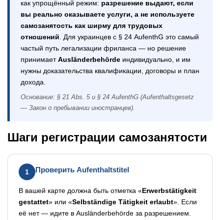
как упрощённый режим:
разрешение выдают, если
вы реально оказываете услуги, а не используете
самозанятость как ширму для трудовых
отношений
. Для украинцев с § 24 AufenthG это самый
частый путь легализации фриланса — но решение
принимает
Ausländerbehörde
индивидуально, и им
нужны доказательства квалификации, договоры и план
дохода.
Основание: § 21 Abs. 5 и § 24 AufenthG (Aufenthaltsgesetz
— Закон о пребывании иностранцев).
Шаги регистрации самозанятости
Проверить Aufenthaltstitel
1
В вашей карте должна быть отметка «
Erwerbstätigkeit
gestattet
» или «
Selbständige Tätigkeit erlaubt
». Если
её нет — идите в Ausländerbehörde за разрешением.