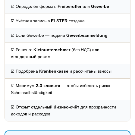
☑️ Определён формат:
Freiberufler
или
Gewerbe
☑️ Учётная запись в
ELSTER
создана
☑️ Если Gewerbe — подана
Gewerbeanmeldung
☑️ Решено:
Kleinunternehmer
(без НДС) или
стандартный режим
☑️ Подобрана
Krankenkasse
и рассчитаны взносы
☑️ Минимум
2-3 клиента
— чтобы избежать риска
Scheinselbständigkeit
☑️ Открыт отдельный
бизнес-счёт
для прозрачности
доходов и расходов