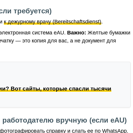
если требуется)
ли
к дежурному врачу (Bereitschaftsdienst)
.
 электронная система eAU.
Важно:
Желтые бумажки
ечатку — это копия для вас, а не документ для
ии? Вот сайты, которые спасли тысячи
ь работодателю вручную (если eAU)
фотографировать справку и слать ее по WhatsApp.