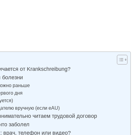
ичается от Krankschreibung?
я болезни
можно раньше
ервого дня
уется)
дателю вручную (если eAU)
 внимательно читаем трудовой договор
что заболел
: врач, телефон или видео?