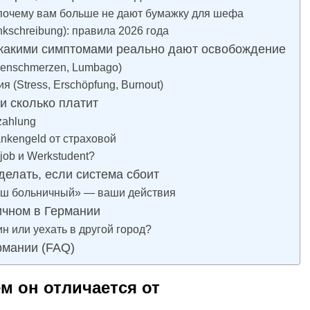
и почему вам больше не дают бумажку для шефа
kschreibung): правила 2026 года
с какими симптомами реально дают освобождение
kenschmerzen, Lumbago)
 (Stress, Erschöpfung, Burnout)
и сколько платит
zahlung
ankengeld от страховой
job и Werkstudent?
делать, если система сбоит
ваш больничный» — ваши действия
ичном в Германии
ин или уехать в другой город?
рмании (FAQ)
ем он отличается от