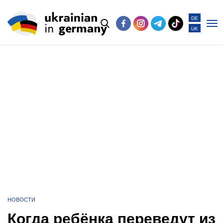
DE
UK
Po
me
НОВОСТИ
Когда ребёнка переведут из