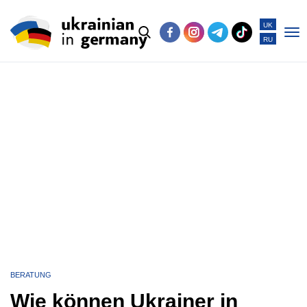
UK
RU
Po
me
BERATUNG
Wie können Ukrainer in