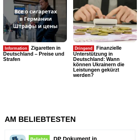
Zigaretten in
Finanzielle
Information
Dringend
Deutschland – Preise und
Unterstützung in
Strafen
Deutschland: Wann
können Ukrainern die
Leistungen gekürzt
werden?
AM BELIEBTESTEN
DP Dokument in
Beliebte