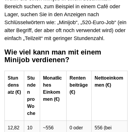
Bereich suchen, zum Beispiel in einem Café oder
Lager, suchen Sie in den Anzeigen nach
Schlüsselwörtern wie: „Minijob“, „520-Euro-Job“ (ein
alter Begriff, der aber oft noch verwendet wird) oder
einfach „Teilzeit“ mit geringer Stundenzahl.
Wie viel kann man mit einem
Minijob verdienen?
Stun
Stu
Monatlic
Renten
Nettoeinkom
dens
nde
hes
beiträge
men (€)
atz (€)
n
Einkom
(€)
pro
men (€)
Wo
che
12,82
10
~556
0 oder
556 (bei