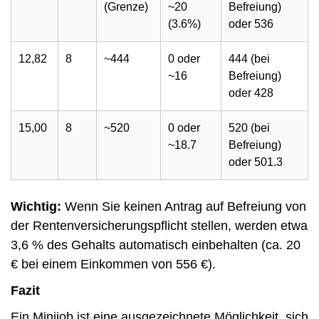
(Grenze)
~20
Befreiung)
(3.6%)
oder 536
12,82
8
~444
0 oder
444 (bei
~16
Befreiung)
oder 428
15,00
8
~520
0 oder
520 (bei
~18.7
Befreiung)
oder 501.3
Wichtig:
Wenn Sie keinen Antrag auf Befreiung von
der Rentenversicherungspflicht stellen, werden etwa
3,6 % des Gehalts automatisch einbehalten (ca. 20
€ bei einem Einkommen von 556 €).
Fazit
Ein Minijob ist eine ausgezeichnete Möglichkeit, sich