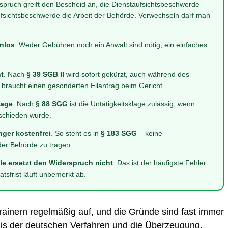
spruch greift den Bescheid an, die Dienstaufsichtsbeschwerde
ufsichtsbeschwerde die Arbeit der Behörde. Verwechseln darf man
enlos
. Weder Gebühren noch ein Anwalt sind nötig, ein einfaches
t
. Nach
§ 39 SGB II
wird sofort gekürzt, auch während des
, braucht einen gesonderten Eilantrag beim Gericht.
lage
. Nach
§ 88 SGG
ist die Untätigkeitsklage zulässig, wenn
tschieden wurde.
nger kostenfrei
. So steht es in
§ 183 SGG
– keine
der Behörde zu tragen.
e ersetzt den Widerspruch nicht
. Das ist der häufigste Fehler:
sfrist läuft unbemerkt ab.
rainern regelmäßig auf, und die Gründe sind fast immer
nis der deutschen Verfahren und die Überzeugung,