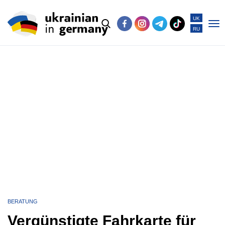
UK
RU
Po
me
BERATUNG
Vergünstigte Fahrkarte für