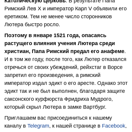
Католическую Церковь
. В результате Папа
Римский Лев X и император Карл V объявили его
еретиком. Тем не менее число сторонников
Лютера быстро росло.
Поэтому в январе 1521 года, опасаясь
растущего влияния учения Лютера среди
христиан, Папа Римский предал его анафеме
.
И в том же году, после того, как Лютер отказался
отречься от своих убеждений, рейхстаг в Ворсе
запретил его произведения, а римский
император издал эдикт о его аресте. Однако этот
эдикт так и не был выполнен, благодаря защите
саксонского курфюрста Фридриха Мудрого,
который скрыл Лютера в замке Вартбург.
Приглашаем вас присоединиться к нашему
каналу в
Telegram
, к нашей странице в
Facebook
,