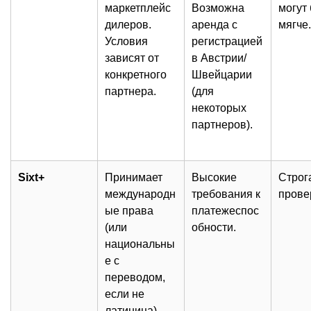
маркетплейс
Возможна
могут
дилеров.
аренда с
мягче.
Условия
регистрацией
зависят от
в Австрии/
конкретного
Швейцарии
партнера.
(для
некоторых
партнеров).
Sixt+
Принимает
Высокие
Строг
международн
требования к
прове
ые права
платежеспос
(или
обности.
национальны
е с
переводом,
если не
латиница).