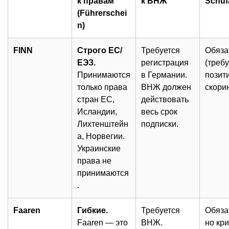
к правам
к ВНЖ
Schuf
(Führerschei
n)
FINN
Строго ЕС/
Требуется
Обяза
ЕЭЗ.
регистрация
(треб
Принимаются
в Германии.
позит
только права
ВНЖ должен
скорин
стран ЕС,
действовать
Исландии,
весь срок
Лихтенштейн
подписки.
а, Норвегии.
Украинские
права не
принимаются
.
Faaren
Гибкие.
Требуется
Обяза
Faaren — это
ВНЖ.
но кр