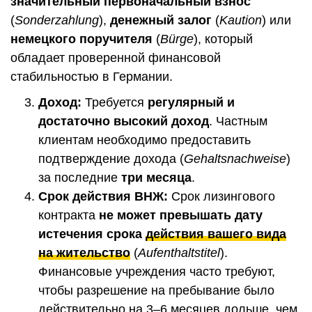
значительный первоначальный взнос
(
Sonderzahlung
),
денежный залог
(
Kaution
) или
немецкого поручителя
(
B
ürge
), который
обладает проверенной финансовой
стабильностью в Германии.
Доход:
Требуется
регулярный и
достаточно высокий доход
. Частным
клиентам необходимо предоставить
подтверждение дохода (
Gehaltsnachweise
)
за последние
три месяца
.
Срок действия ВНЖ:
Срок лизингового
контракта
не может превышать дату
истечения срока
действия вашего вида
на жительство
(
Aufenthaltstitel
).
Финансовые учреждения часто требуют,
чтобы разрешение на пребывание было
действительно на 3–6 месяцев дольше, чем