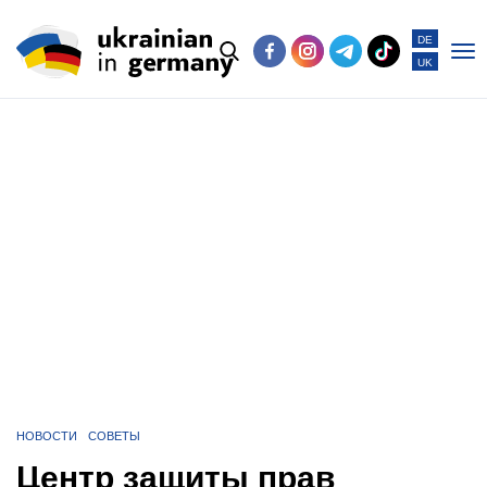
DE
UK
Po
me
НОВОСТИ
СОВЕТЫ
Центр защиты прав