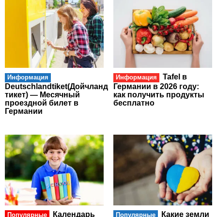
Tafel в
Информация
Информация
Deutschlandtiket(Дойчланд
Германии в 2026 году:
тикет) — Месячный
как получить продукты
проездной билет в
бесплатно
Германии
Календарь
Какие земли
Популярные
Популярные