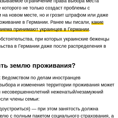
называемое ограничение права выбора места
е которого не только создаст проблемы с
на новом месте, но и грозит штрафом или даже
оживание в Германии. Ранее мы писали,
какие
риема принимают украинцев в Германии
.
бстоятельства, при которых украинские беженцы
льства в Германии даже после распределения в
ить землю проживания?
х Ведомством по делам иностранцев
а выбора и изменения территории проживания может
 и несовершеннолетний неженатый/незамужний
если члены семьи:
доустроиться) — при этом занятость должна
делю с полным пакетом социального страхования, а