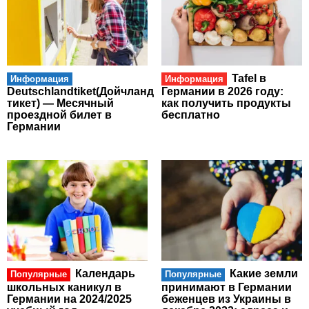
Tafel в
Информация
Информация
Deutschlandtiket(Дойчланд
Германии в 2026 году:
тикет) — Месячный
как получить продукты
проездной билет в
бесплатно
Германии
Календарь
Какие земли
Популярные
Популярные
школьных каникул в
принимают в Германии
Германии на 2024/2025
беженцев из Украины в