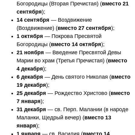
Богородицы (Вторая Пречистая) (
вместо 21
сентября
);
14 сентября
— Воздвижение
(Воздвижение) (
вместо 27 сентября
);
1 октября
— Покрова Пресвятой
Богородицы (
вместо 14 октября
);
21 ноября
— Введение Пресвятой Девы
Марии во храм (Третья Пречистая) (
вместо
4 декабря
);
6 декабря
— День святого Николая (
вместо
19 декабря
);
25 декабря
— Рождество Христово (
вместо
7 января
);
31 декабря
— св. Перп. Малании (в народе
Маланки, Щедрый вечер) (
вместо 13
января
);
1 января
— св. Василия (
вместо 14