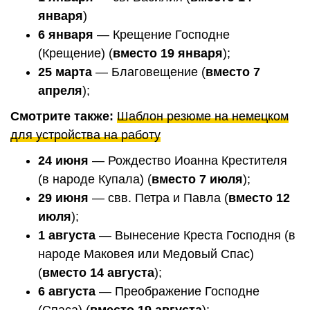
января
)
6 января
— Крещение Господне
(Крещение) (
вместо 19 января
);
25 марта
— Благовещение (
вместо 7
апреля
);
Смотрите также:
Шаблон резюме на немецком
для устройства на работу
24 июня
— Рождество Иоанна Крестителя
(в народе Купала) (
вместо 7 июля
);
29 июня
— свв. Петра и Павла (
вместо 12
июля
);
1 августа
— Вынесение Креста Господня (в
народе Маковея или Медовый Спас)
(
вместо 14 августа
);
6 августа
— Преображение Господне
(Спаса) (
вместо 19 августа
);