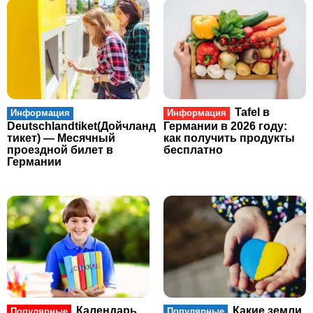
Tafel в
Информация
Информация
Deutschlandtiket(Дойчланд
Германии в 2026 году:
тикет) — Месячный
как получить продукты
проездной билет в
бесплатно
Германии
Календарь
Какие земли
Популярные
Популярные