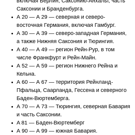
включая Берлин, Саксонию-Анхальт, часть
Саксонии и Бранденбурга.
А 20 — А 29 — северная и северо-
восточная Германия, включая Гамбург.
А 30 — А 39 — северо-западная Германия,
а также Нижняя Саксония и Тюрингия.
А 40 — А 49 — регион Рейн-Рур, в том
числе Франкфурт и Рейн-Майн.
А 52 — А 59 — регион Нижнего Рейна и
Кельна.
А 60 — А 67 — территория Рейнланд-
Пфальца, Саарланда, Гессена и северного
Баден-Вюртемберга.
А 70 — А 73 — Тюрингия, северная Бавария
и часть Саксонии.
A 81 — Баден-Вюртемберг
А 90 — А 99 — южная Бавария.