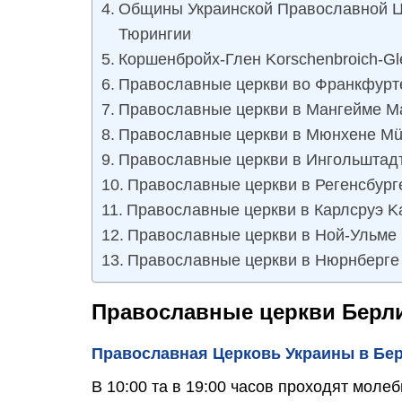
Общины Украинской Православной Ц
Тюрингии
Коршенбройх-Глен Korschenbroich-Gl
Православные церкви во Франкфурте
Православные церкви в Мангейме M
Православные церкви в Мюнхене M
Православные церкви в Ингольштадте
Православные церкви в Регенсбург
Православные церкви в Карлсруэ Ka
Православные церкви в Ной-Ульме
Православные церкви в Нюрнберге 
Православные церкви Берл
Православная Церковь Украины в Бе
В 10:00 та в 19:00 часов проходят моле