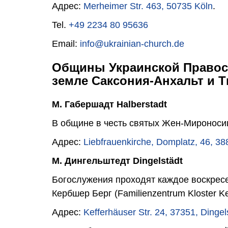
Адрес:
Merheimer Str. 463, 50735 Köln
.
Tel.
+49 2234 80 95636
Email:
info@ukrainian-church.de
Общины Украинской Правос
земле Саксония-Анхальт и 
М. Габершадт Halberstadt
В общине в честь святых Жен-Мироносиц
Адрес:
Liebfrauenkirche, Domplatz, 46, 38
М. Дингельштедт Dingelstädt
Богослужения проходят каждое воскрес
Кербшер Берг (Familienzentrum Kloster Ke
Адрес:
Kefferhäuser Str. 24, 37351, Dingel