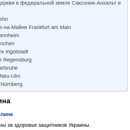
еркви в федеральной земле Саксония-Анхальт и
ehn
-на-Майне Frankfurt am Main
annheim
ünchen
 Ingolstadt
е Regensburg
rlsruhe
 Neu-Ulm
Nürnberg
ина
рлине
бны за здоровье защитников Украины.