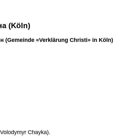
а (Köln)
(Gemeinde «Verklärung Christi» in Köln)
 Volodymyr Chayka).