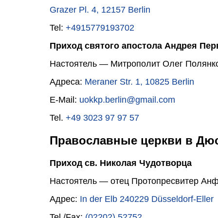
Grazer Pl. 4, 12157 Berlin
Tel:
+4915779193702
Приход святого апостола Андрея Пер
Настоятель — Митрополит Олег Полянко (V
Адреса:
Meraner Str. 1, 10825 Berlin
E-Mail:
uokkp.berlin@gmail.com
Tel.
+49 3023 97 97 57
Православные церкви в Дюс
Приход св. Николая Чудотворца
Настоятель — отец Протопресвитер Анф
Адрес:
In der Elb 240229 Düsseldorf-Eller
Tel./Fax:
(02202) 52752