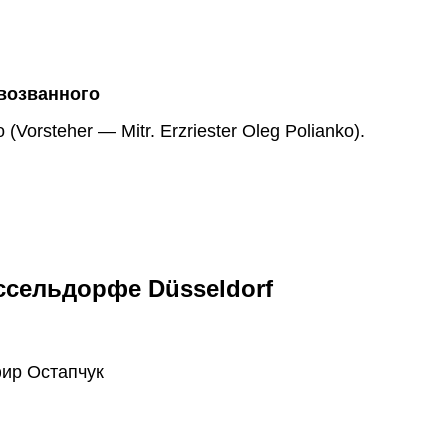
возванного
orsteher — Mitr. Erzriester Oleg Polianko).
сельдорфе Düsseldorf
ир Остапчук