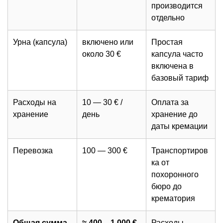
производится
отдельно
Урна (капсула)
включено или
Простая
около 30 €
капсула часто
включена в
базовый тариф
Расходы на
10 — 30 € /
Оплата за
хранение
день
хранение до
даты кремации
Перевозка
100 — 300 €
Транспортиров
ка от
похоронного
бюро до
крематория
Общая сумма
≈ 400 – 1 000 €
Расходы,