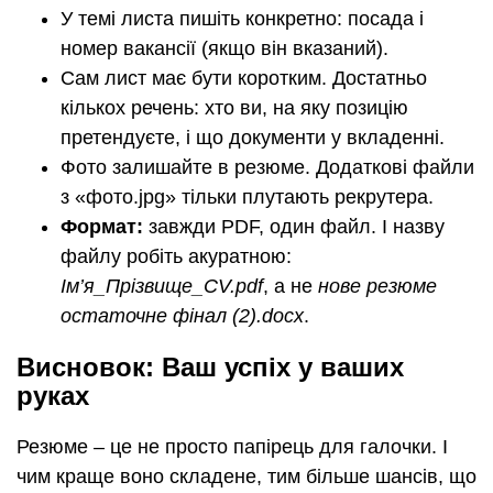
У темі листа пишіть конкретно: посада і
номер вакансії (якщо він вказаний).
Сам лист має бути коротким. Достатньо
кількох речень: хто ви, на яку позицію
претендуєте, і що документи у вкладенні.
Фото залишайте в резюме. Додаткові файли
з «фото.jpg» тільки плутають рекрутера.
Формат:
завжди PDF, один файл. І назву
файлу робіть акуратною:
Ім’я_Прізвище_CV.pdf
, а не
нове резюме
остаточне фінал (2).docx
.
Висновок: Ваш успіх у ваших
руках
Резюме – це не просто папірець для галочки. І
чим краще воно складене, тим більше шансів, що