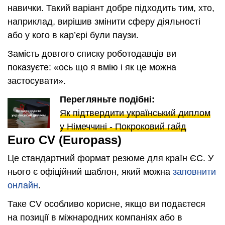
навички. Такий варіант добре підходить тим, хто,
наприклад, вирішив змінити сферу діяльності
або у кого в кар’єрі були паузи.
Замість довгого списку роботодавців ви
показуєте: «ось що я вмію і як це можна
застосувати».
Перегляньте подібні:
Як підтвердити український диплом
у Німеччині - Покроковий гайд
Euro CV (Europass)
Це стандартний формат резюме для країн ЄС. У
нього є офіційний шаблон, який можна
заповнити
онлайн
.
Таке CV особливо корисне, якщо ви подаєтеся
на позиції в міжнародних компаніях або в