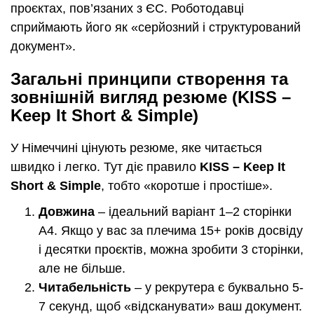
проєктах, пов’язаних з ЄС. Роботодавці
сприймають його як «серйозний і структурований
документ».
Загальні принципи створення та
зовнішній вигляд резюме (KISS –
Keep It Short & Simple)
У Німеччині цінують резюме, яке читається
швидко і легко. Тут діє правило
KISS – Keep It
Short & Simple
, тобто «коротше і простіше».
Довжина
– ідеальний варіант 1–2 сторінки
А4. Якщо у вас за плечима 15+ років досвіду
і десятки проєктів, можна зробити 3 сторінки,
але не більше.
Читабельність
– у рекрутера є буквально 5-
7 секунд, щоб «відсканувати» ваш документ.