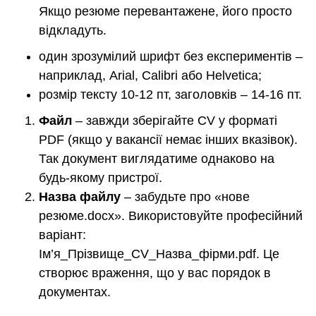
Якщо резюме перевантажене, його просто
відкладуть.
один зрозумілий шрифт без експериментів –
наприклад, Arial, Calibri або Helvetica;
розмір тексту 10-12 пт, заголовків – 14-16 пт.
Файл
– завжди зберігайте CV у форматі
PDF (якщо у вакансії немає інших вказівок).
Так документ виглядатиме однаково на
будь-якому пристрої.
Назва файлу
– забудьте про «нове
резюме.docx». Використовуйте професійний
варіант:
Ім’я_Прізвище_CV_Назва_фірми.pdf. Це
створює враження, що у вас порядок в
документах.