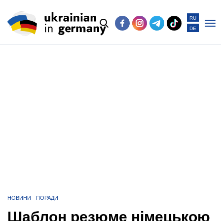
RU
DE
Po
me
НОВИНИ
ПОРАДИ
Шаблон резюме німецькою