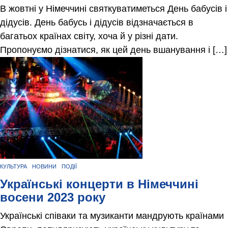
В жовтні у Німеччині святкуватиметься День бабусів і
дідусів. День бабусь і дідусів відзначається в
багатьох країнах світу, хоча й у різні дати.
Пропонуємо дізнатися, як цей день вшанування і […]
КУЛЬТУРА
НОВИНИ
ПОДІЇ
Українські концерти в Німеччині
восени 2023 року
Українські співаки та музиканти мандрують країнами