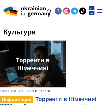
RU
DE
Po
me
Культура
ЗАКОН
КУЛЬТУРА
НОВИНИ
ПОРАДИ
Торренти в Німеччині
Информация