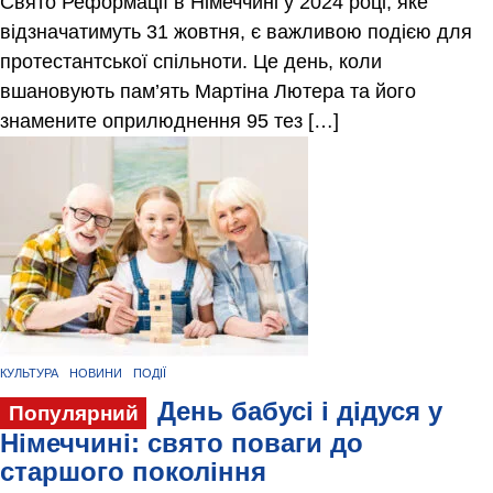
Свято Реформації в Німеччині у 2024 році, яке
відзначатимуть 31 жовтня, є важливою подією для
протестантської спільноти. Це день, коли
вшановують пам’ять Мартіна Лютера та його
знамените оприлюднення 95 тез […]
КУЛЬТУРА
НОВИНИ
ПОДІЇ
День бабусі і дідуся у
Популярний
Німеччині: свято поваги до
старшого покоління