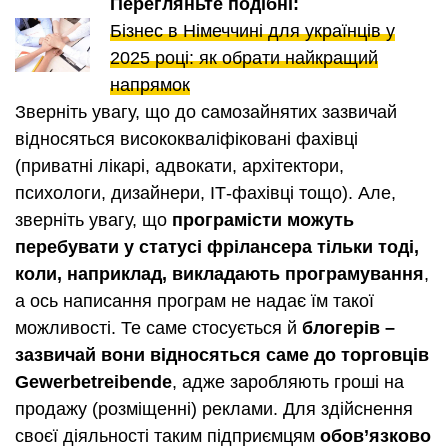
Перегляньте подібні:
Бізнес в Німеччині для українців у
2025 році: як обрати найкращий
напрямок
Зверніть увагу, що до самозайнятих зазвичай
відносяться висококваліфіковані фахівці
(приватні лікарі, адвокати, архітектори,
психологи, дизайнери, ІТ-фахівці тощо). Але,
зверніть увагу, що
програмісти можуть
перебувати у статусі фрілансера тільки тоді,
коли, наприклад, викладають програмування
,
а ось написання програм не надає їм такої
можливості. Те саме стосується й
блогерів –
зазвичай вони відносяться саме до торговців
Gewerbetreibende
, адже заробляють гроші на
продажу (розміщенні) реклами. Для здійснення
своєї діяльності таким підприємцям
обов’язково