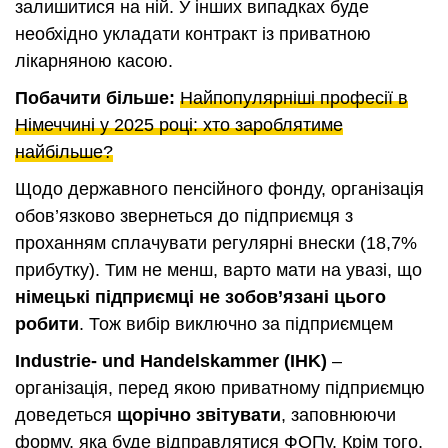
залишитися на ній. У інших випадках буде
необхідно укладати контракт із приватною
лікарняною касою.
Побачити більше:
Найпопулярніші професії в
Німеччині у 2025 році: хто зароблятиме
найбільше?
Щодо державного пенсійного фонду, організація
обов’язково звернеться до підприємця з
проханням сплачувати регулярні внески (18,7%
прибутку). Тим не менш, варто мати на увазі, що
німецькі підприємці не зобов’язані цього
робити
. Тож вибір виключно за підприємцем
Industrie- und Handelskammer (IHK)
–
організація, перед якою приватному підприємцю
доведеться
щорічно звітувати
, заповнюючи
форму, яка буде відправлятися ФОПу. Крім того,