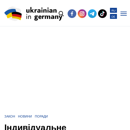
RU
DE
Po
me
ЗАКОН
НОВИНИ
ПОРАДИ
Індивідуальне