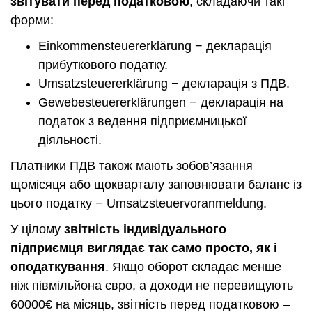
звітувати перед податковою
, складаючи такі
форми:
Einkommensteuererklärung − декларація
прибуткового податку.
Umsatzsteuererklärung − декларація з ПДВ.
Gewebesteuererklärungen − декларація на
податок з ведення підприємницької
діяльності.
Платники ПДВ також мають зобов’язання
щомісяця або щокварталу заповнювати баланс із
цього податку − Umsatzsteuervoranmeldung.
У цілому
звітність індивідуального
підприємця виглядає так само просто, як і
оподаткування
. Якщо оборот складає менше
ніж півмільйона євро, а доходи не перевищують
60000€ на місяць, звітність перед податковою –