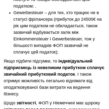
податком; .
Gewerbesteuer – для тих, хто працює не в
статусі фрілансера (прибуток до 24500€ на
рік цим податком не обкладається, також
зазвичай відбувається залік між
Einkommensteuer і Gewerbesteuer, тож у
більшості випадків ФОП зазвичай не
сплачує цей податок);
Якщо підбити підсумки, то
індивідуальний
підприємець із невеликим прибутком сплачує
звичайний прибутковий податок
. І також
отримує можливість легально віднімати від
оподатковуваної бази витрати на ведення
бізнесу.
Щодо
звітності
, ФОП у Ніемеччині має щороку