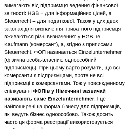
вимагають від підприємця ведення фінансової
звітності: HGB − для інформаційних цілей, а
Steuerrecht – для податкової. Також у цих двох
законах для визначення приватного підприємця
вживаються різні визначення: у HGB це
Kaufmann (комерсант), а, згідно з приписами
Steuerrecht, ФОП назвиається Einzelunternehmer
(фізична особа-власник, одноособний
підприємець). При цьому варто розуміти, що всі
комерсанти є підприємцями, проте не всі
підприємці є комерсантами. Тож у повсякденному
спілкуванні
ФОПів у Німеччині зазвичай
називають саме
Einzelunternehmer
. І це
найпоширеніша форма бізнесу для підприємців,
які ведуть бізнес одноособово. Також досить
часто ця форма реєстрації використовується