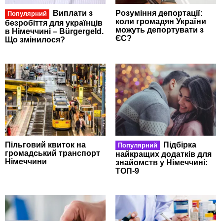
Виплати з
Розуміння депортації:
Популярний
коли громадян України
безробіття для українців
можуть депортувати з
в Німеччині – Bürgergeld.
ЄС?
Що змінилося?
Пільговий квиток на
Підбірка
Популярний
громадський транспорт
найкращих додатків для
Німеччини
знайомств у Німеччині:
ТОП-9