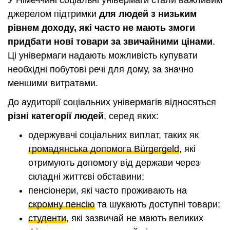
У Німеччині соціальні універмаги стали важливим
джерелом підтримки
для людей з низьким
рівнем доходу, які часто не мають змоги
придбати нові товари за звичайними цінами
.
Ці універмаги надають можливість купувати
необхідні побутові речі для дому, за значно
меншими витратами.
До аудиторії соціальних універмагів відносяться
різні категорії людей
, серед яких:
одержувачі соціальних виплат, таких як
громадянська допомога Bürgergeld
, які
отримують допомогу від держави через
складні життєві обставини;
пенсіонери, які часто проживають на
скромну пенсію
та шукають доступні товари;
студенти
, які зазвичай не мають великих