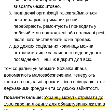
вивозять безкоштовно.
Іноді деякі організації також займаються
реставрацією отриманих речей –
перебирають, ремонтують і приводять у
робочий стан пошкоджені або поламані речі,
після чого виставляють їх на продаж.
До деяких соціальних крамниць можна
потрапити лише за наявності відповідного
посвідчення – інші ж відкриті для всіх.
Тож соціальні універмаги Sozialkaufhaus
допомагають малозабезпеченим, генерують
кошти на соціальні проєкти, тісно співпрацюють з
державними фондами та службою зайнятості.
Побачити більше:
Українці можуть отримати до
1500 євро на людину для облаштування житла в