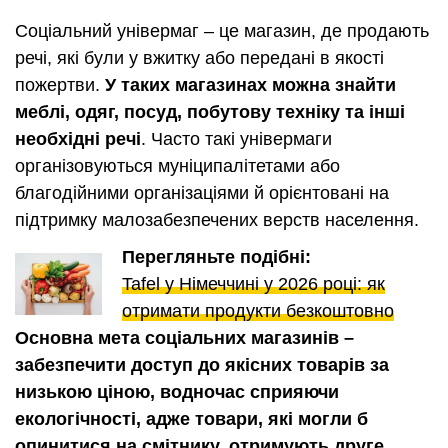
Соціальний універмаг – це магазин, де продають
речі, які були у вжитку або передані в якості
пожертви.
У таких магазинах можна знайти
меблі, одяг, посуд, побутову техніку та інші
необхідні речі
. Часто такі універмаги
організовуються муніципалітетами або
благодійними організаціями й орієнтовані на
підтримку малозабезпечених верств населення.
Перегляньте подібні:
Tafel у Німеччині у 2026 році: як
отримати продукти безкоштовно
Основна мета соціальних магазинів –
забезпечити доступ до якісних товарів за
низькою ціною, водночас сприяючи
екологічності, адже товари, які могли б
опинитися на смітнику, отримують друге