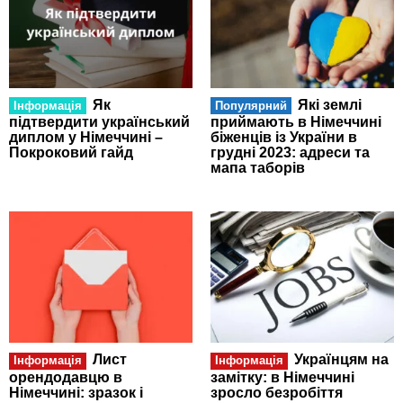
Як
Які землі
Інформація
Популярний
підтвердити український
приймають в Німеччині
диплом у Німеччині –
біженців із України в
Покроковий гайд
грудні 2023: адреси та
мапа таборів
Лист
Українцям на
Інформація
Інформація
орендодавцю в
замітку: в Німеччині
Німеччині: зразок і
зросло безробіття