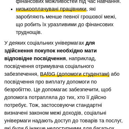
фінансових можливостей під час навчання.
низькооплачувані працівники
, які
заробляють менше певної грошової межі,
що робить їх уразливими до фінансових
труднощів.
У деяких соціальних універмагах
для
здійснення покупок необхідно мати
відповідне посвідчення
, наприклад,
посвідчення отримувача соціального
забезпечення,
BAföG (допомоги студентам)
або
посвідчення про виплату допомоги по
безробіттю. Це допомагає забезпечити, щоб
допомога потрапляла до тих, хто її дійсно
потребує. Тож, застосовуючи стандартні
визначені законом межі доходів, соціальні
універмаги надають доступ до товарів та послуг,
які були б інакше недоступними для багатьох.