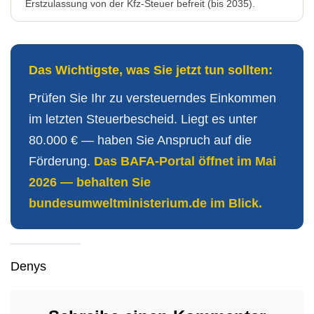
Erstzulassung von der Kfz-Steuer befreit (bis 2035).
Das Wichtigste, was Sie jetzt tun sollten:
Prüfen Sie Ihr zu versteuerndes Einkommen
im letzten Steuerbescheid. Liegt es unter
80.000 € — haben Sie Anspruch auf die
Förderung.
Das BAFA-Portal öffnet im Mai
2026 — behalten Sie
bundesumweltministerium.de im Blick.
Denys