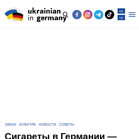
DE
UK
Po
me
ЗАКОН
КУЛЬТУРА
НОВОСТИ
СОВЕТЫ
Сигареты в Германии —