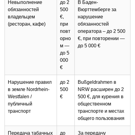
Невыполнение
до 2
В Баден-
обязанностей
500
Вюрттемберге за
владельцем
€,
нарушение
(ресторан, кафе)
при
обязанностей
повт
оператора – до 2 500
орно
€, при повторении —
м —
до 5 000 €
до 5
000
€
Нарушение правил
до 2
Bußgeldrahmen в
в земле Nordrhein-
500
NRW расширен до 2
Westfalen /
€
500 €, для курения в
публичный
общественном
транспорт
транспорте и местах
общего пользования
Передача табачных
до
За передачу