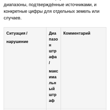
диапазоны, подтверждённые источниками, и
конкретные цифры для отдельных земель или
случаев.
Ситуация /
Диа
Комментарий
пазо
нарушение
н
штр
афа
/
макс
има
льн
ый
штр
аф