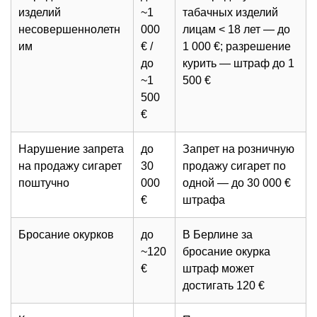
изделий
~1
табачных изделий
несовершеннолетн
000
лицам < 18 лет — до
им
€ /
1 000 €; разрешение
до
курить — штраф до 1
~1
500 €
500
€
Нарушение запрета
до
Запрет на розничную
на продажу сигарет
30
продажу сигарет по
поштучно
000
одной — до 30 000 €
€
штрафа
Бросание окурков
до
В Берлине за
~120
бросание окурка
€
штраф может
достигать 120 €