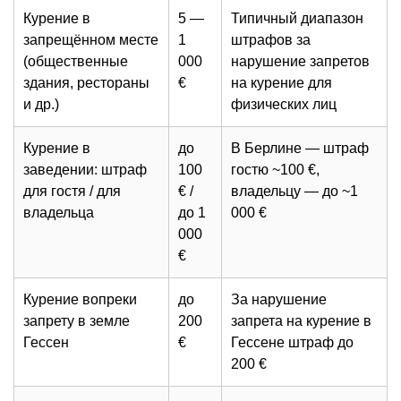
Курение в
5 —
Типичный диапазон
запрещённом месте
1
штрафов за
(общественные
000
нарушение запретов
здания, рестораны
€
на курение для
и др.)
физических лиц
Курение в
до
В Берлине — штраф
заведении: штраф
100
гостю ~100 €,
для гостя / для
€ /
владельцу — до ~1
владельца
до 1
000 €
000
€
Курение вопреки
до
За нарушение
запрету в земле
200
запрета на курение в
Гессен
€
Гессене штраф до
200 €