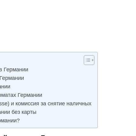
 в Германии
 Германии
ании
оматах Германии
sse) и комиссия за снятие наличных
ании без карты
ермании?