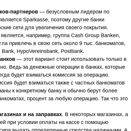
нков-партнеров
— безусловным лидером по
является Sparkasse, поэтому другие банки
кие сети для увеличения своего покрытия.
является, например, группа Cash Group Banken,
ла привлечь в свою сеть около 9 тыс. банкоматов,
Bank, HypoVereinsbank, Postbank.
банков
— этот вариант стоит использовать только в
но. Ведь за денежные операции в банках, которые
сегда будет взиматься комиссия за операцию.
иссия будет взиматься также с частных банкоматов
заны к конкретному банку и обычно берут более
анкоматах, процент за любую операцию. Так что это
газинах и на заправках
. В некоторых магазинах, а
тей при условии оплаты на кассе с помощью
ассира выдать определенные средства наличными. А