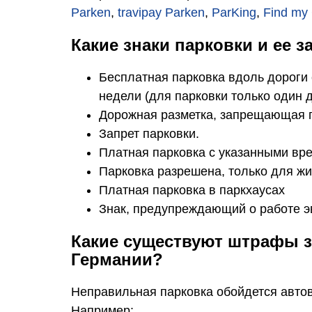
Parken
,
travipay Parken
,
ParKing
,
Find my
Какие знаки парковки и ее 
Бесплатная парковка вдоль дороги 
недели (для парковки только один 
Дорожная разметка, запрещающая п
Запрет парковки.
Платная парковка с указанными вр
Парковка разрешена, только для ж
Платная парковка в паркхаусах
Знак, предупреждающий о работе э
Какие существуют штрафы з
Германии?
Неправильная парковка обойдется автов
Например: