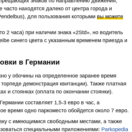
запрещающих знаков по направлению движения;
 часто находятся далеко от центра города и
endelbus), для пользования которыми
вы можете
;
то 2 часа) при наличии знака «2Std», но водитель
ibe синего цвета с указанным временем приезда и
ковки в Германии
жно у обочины на определенное заранее время
а торпеде демонстрация квитанции). Также платная
х и стоянках (оплата по окончании стоянки).
Германии составляет 1,5-3 евро в час, а
ное время одно паркоместо обойдется около 7 евро.
овку с имеющимися свободными местами, а также
льзоваться специальными приложениями:
Parkopedia