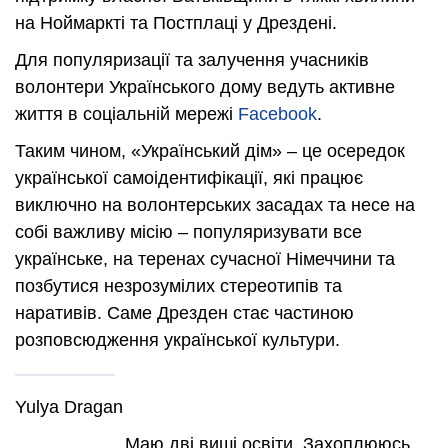
на Ноймаркті та Постплаці у Дрездені.
Для популяризації та залучення учасників
волонтери Українського дому ведуть активне
життя в соціальній мережі
Facebook
.
Таким чином, «Український дім» – це осередок
української самоідентифікації, які працює
виключно на волонтерських засадах та несе на
собі важливу місію – популяризувати все
українське, на теренах сучасної Німеччини та
позбутися незрозумілих стереотипів та
наративів. Саме Дрезден стає частиною
розповсюдження української культури.
Yulya Dragan
Маю дві виші освіти. Захоплююсь