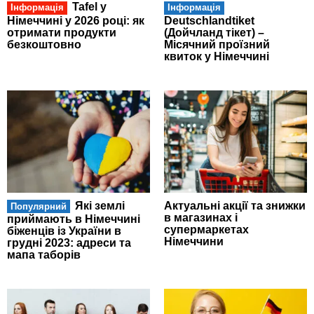
Tafel у
Інформація
Інформація
Німеччині у 2026 році: як
Deutschlandtiket
отримати продукти
(Дойчланд тікет) –
безкоштовно
Місячний проїзний
квиток у Німеччині
Які землі
Актуальні акції та знижки
Популярний
в магазинах і
приймають в Німеччині
супермаркетах
біженців із України в
Німеччини
грудні 2023: адреси та
мапа таборів