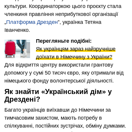
культури. Координаторкою цього проєкту стала
членкиня правління неприбуткової організації
„
Платформа Дрезден
”, українка Тетяна
Іванченко.
Перегляньте подібні:
Як українцям зараз найзручніше
доїхати в Німеччину з України?
Для відкриття центру використали грантову
допомогу у сумі 50 тисяч євро, яку отримали від
німецького фонду волонтерської діяльності.
Як знайти «Український дім» у
Дрездені?
Багато українців виїхавши до Німеччини за
тимчасовим захистом, мають потребу в
спілкуванні, постійних зустрічах, обміну думками.