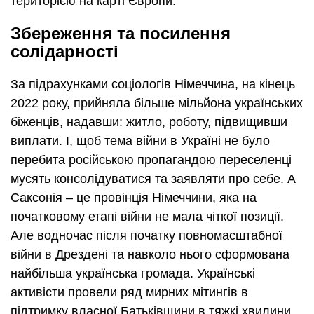
територією на карті Європи.
Збереження та посилення
солідарності
За підрахунками соціологів Німеччина, на кінець
2022 року, прийняла більше мільйона українських
біженців, надавши: житло, роботу, підвищивши
виплати. І, щоб тема війни в Україні не було
перебита російською пропагандою переселенці
мусять консолідуватися та заявляти про себе. А
Саксонія – це провінція Німеччини, яка на
початковому етапі війни не мала чіткої позиції.
Але водночас після початку повномасштабної
війни в Дрездені та навколо нього сформована
найбільша українська громада. Українські
активісти провели ряд мирних мітингів в
підтримку власної Батьківщини в тяжкі хвилини