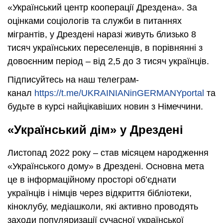
«Український центр кооперації Дрездена». За
оцінками соціологів та служби в питаннях
мігрантів, у Дрездені наразі живуть близько 8
тисяч українських переселенців, в порівнянні з
довоєнним період – від 2,5 до 3 тисяч українців.
Підписуйтесь на наш телеграм-
канал
https://t.me/UKRAINIANinGERMANYportal
та
будьте в курсі найцікавіших новин з Німеччини.
«Український дім» у Дрездені
Листопад 2022 року – став місяцем народження
«Українського дому» в Дрездені. Основна мета
це в інформаційному просторі об’єднати
українців і німців через відкриття бібліотеки,
кіноклубу, медіашколи, які активно проводять
заходи популяризації сучасної української