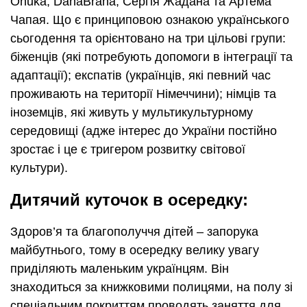
Onuka, DahaBraha, Сергія Жадана та Артема
Чапая. Що є принциповою ознакою українського
сьогодення та орієнтовано на три цільові групи:
біженців (які потребують допомоги в інтеграції та
адаптації); експатів (українців, які певний час
проживають на території Німеччини); німців та
іноземців, які живуть у мультикультурному
середовищі (адже інтерес до України постійно
зростає і це є тригером розвитку світової
культури).
Дитячий куточок в осередку:
Здоров’я та благополуччя дітей – запорука
майбутнього, тому в осередку велику увагу
приділяють маленьким українцям. Він
знаходиться за книжковими полицями, на полу зі
спеціальним покриттям проводять заняття для