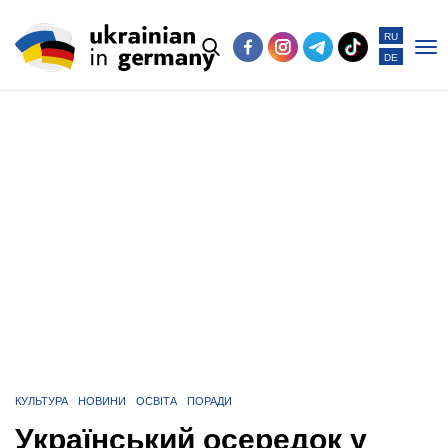
RU
DE
Po
me
КУЛЬТУРА
НОВИНИ
ОСВІТА
ПОРАДИ
Український осередок у