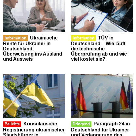
Ukrainische
TÜV in
Information
Information
Rente für Ukrainer in
Deutschland – Wie läuft
Deutschland:
die technische
Überweisung ins Ausland
Überprüfung ab und wie
und Ausweis
viel kostet sie?
Konsularische
Paragraph 24 in
Beliebte
Dringend
Registrierung ukrainischer
Deutschland für Ukrainer
Staatsbürger in
und Verlängerung des