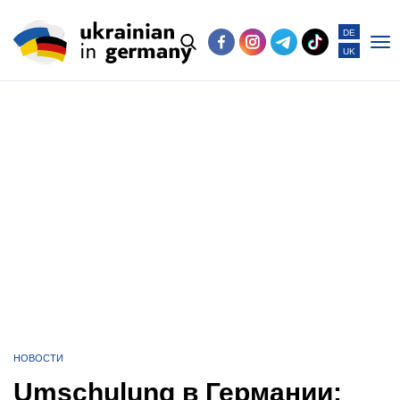
DE
UK
Po
me
НОВОСТИ
Umschulung в Германии: