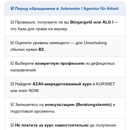
☑️ Перед обращением в Jobcenter / Agentur für Arbeit
☑️ Проверьте, получаете ли вы
Bürgergeld или ALG I
—
это база для права на ваучер.
☑️ Оцените уровень немецкого — для Umschulung
обычно нужен
B2
.
☑️ Выберите
конкретную профессию
из дефицитных
направлений.
☑️ Найдите
AZAV-аккредитованный курс
в KURSNET
или mein NOW.
☑️ Запишитесь на
консультацию (Beratungstermin)
и
подготовьте аргументы.
☑️
Не платите за курс самостоятельно
до получения