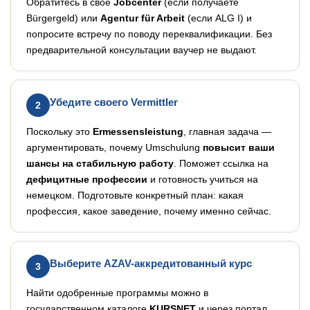
Обратитесь в своё
Jobcenter
(если получаете
Bürgergeld) или
Agentur für Arbeit
(если ALG I) и
попросите встречу по поводу переквалификации. Без
предварительной консультации ваучер не выдают.
Убедите своего Vermittler
2
Поскольку это
Ermessensleistung
, главная задача —
аргументировать, почему Umschulung
повысит ваши
шансы на стабильную работу
. Поможет ссылка на
дефицитные профессии
и готовность учиться на
немецком. Подготовьте конкретный план: какая
профессия, какое заведение, почему именно сейчас.
Выберите AZAV-аккредитованный курс
3
Найти одобренные программы можно в
государственном каталоге
KURSNET
и через портал