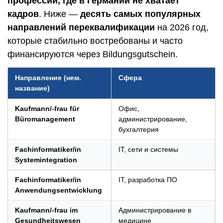
профессии, где в Германии не хватает
кадров
. Ниже —
десять самых популярных
направлений переквалификации
на 2026 год,
которые стабильно востребованы и часто
финансируются через Bildungsgutschein.
Направление (нем.
Сфера
название)
Kaufmann/-frau für
Офис,
Büromanagement
администрирование,
бухгалтерия
Fachinformatiker/in
IT, сети и системы
Systemintegration
Fachinformatiker/in
IT, разработка ПО
Anwendungsentwicklung
Kaufmann/-frau im
Администрирование в
Gesundheitswesen
медицине