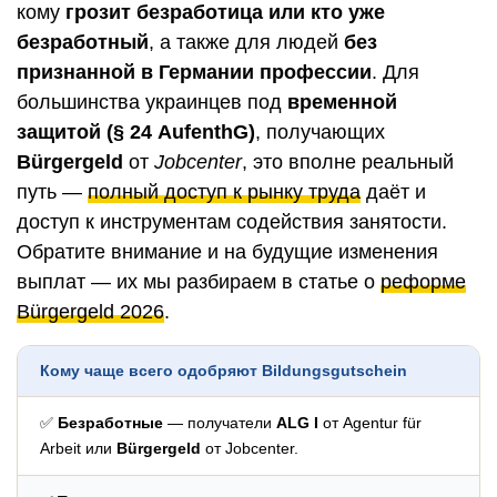
кому
грозит безработица или кто уже
безработный
, а также для людей
без
признанной в Германии профессии
. Для
большинства украинцев под
временной
защитой (§ 24 AufenthG)
, получающих
Bürgergeld
от
Jobcenter
, это вполне реальный
путь —
полный доступ к рынку труда
даёт и
доступ к инструментам содействия занятости.
Обратите внимание и на будущие изменения
выплат — их мы разбираем в статье о
реформе
Bürgergeld 2026
.
Кому чаще всего одобряют Bildungsgutschein
✅
Безработные
— получатели
ALG I
от Agentur für
Arbeit или
Bürgergeld
от Jobcenter.