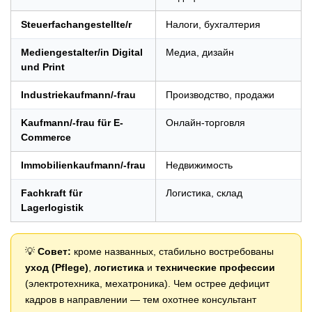
Steuerfachangestellte/r
Налоги, бухгалтерия
Mediengestalter/in Digital
Медиа, дизайн
und Print
Industriekaufmann/-frau
Производство, продажи
Kaufmann/-frau für E-
Онлайн-торговля
Commerce
Immobilienkaufmann/-frau
Недвижимость
Fachkraft für
Логистика, склад
Lagerlogistik
💡
Совет:
кроме названных, стабильно востребованы
уход (Pflege)
,
логистика
и
технические профессии
(электротехника, мехатроника). Чем острее дефицит
кадров в направлении — тем охотнее консультант