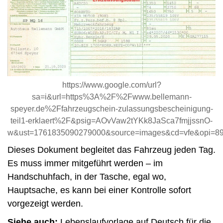
https://www.google.com/url?
sa=i&url=https%3A%2F%2Fwww.bellemann-
speyer.de%2Ffahrzeugschein-zulassungsbescheinigung-
teil1-erklaert%2F&psig=AOvVaw2tYKk8JaSca7fmjjssnO-
w&ust=1761835090279000&source=images&cd=vfe&o
Dieses Dokument begleitet das Fahrzeug jeden Tag.
Es muss immer mitgeführt werden – im
Handschuhfach, in der Tasche, egal wo,
Hauptsache, es kann bei einer Kontrolle sofort
vorgezeigt werden.
Siehe auch:
Lebenslaufvorlage auf Deutsch für die