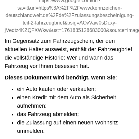
https://www.google.com/url?
sa=i&url=https%3A%2F%2Fwww.kennzeichen-
deutschlandweit.de%2Fde%2Fzulassungsbescheinigung-
teil-2-fahrzeugbrief&psig=AOvVaw0sDcxy-
jVedtz4KZQFXWkw&ust=1761835128683000&source=i
Im Gegensatz zum Fahrzeugschein, der den
aktuellen Halter ausweist, enthält der Fahrzeugbrief
die vollständige Historie: Wer und wann das
Fahrzeug vor Ihnen besessen hat.
Dieses Dokument wird benötigt, wenn Sie
:
ein Auto kaufen oder verkaufen;
einen Kredit mit dem Auto als Sicherheit
aufnehmen;
das Fahrzeug abmelden;
die Zulassung auf einen neuen Wohnsitz
ummelden.