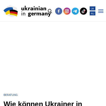
UK
RU
Po
me
BERATUNG
Wie können Ukrainer in