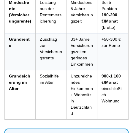
Mindestre
Leistung
Mindestens
Bei 5
nte
aus der
5 Jahre
Punkten:
(Versicher
Rentenvers
Versicherun
190-200
ungsrente)
icherung
gszeit
€/Monat
(brutto)
Grundrent
Zuschlag
33+ Jahre
+50-300 €
e
zur
Versicherun
zur Rente
Versicherun
gszeiten,
gsrente
geringes
Einkommen
Grundsich
Sozialhilfe
Unzureiche
900-1 100
erung im
im Alter
ndes
€/Monat
Alter
Einkommen
einschließli
+ Wohnsitz
ch
in
Wohnung
Deutschlan
d