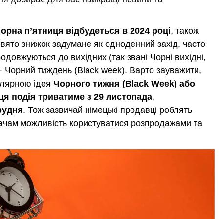
орна п’ятниця відбудеться в 2024 році
, також
 свято знижок задумане як одноденний захід, часто
довжуються до вихідних (так звані Чорні вихідні,
 − Чорний тиждень (Black week). Варто зауважити,
улярною ідея
Чорного тижня (Black Week) або
ця подія т
риватиме з 29 листопада
,
рудня
. Тож зазвичай німецькі продавці роблять
вачам можливість користуватися розпродажами та