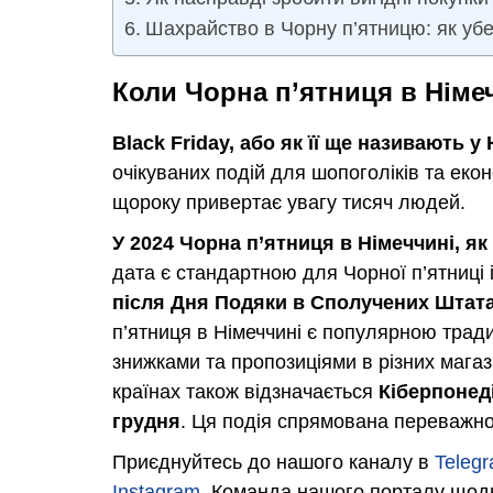
Шахрайство в Чорну п’ятницю: як убе
Коли Чорна п’ятниця в Німеч
Black Friday, або як її ще називають у
очікуваних подій для шопоголіків та екон
щороку привертає увагу тисяч людей.
У 2024 Чорна п’ятниця в Німеччині, як 
дата є стандартною для Чорної п’ятниці 
після Дня Подяки в Сполучених Штат
п’ятниця в Німеччині є популярною трад
знижками та пропозиціями в різних магази
країнах також відзначається
Кіберпонед
грудня
. Ця подія спрямована переважно 
Приєднуйтесь до нашого каналу в
Teleg
Instagram
. Команда нашого порталу щод