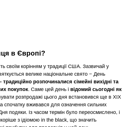
иця в Європі?
ить своїм корінням у традиції США. Зазвичай у
вяткується велике національне свято − День
– традиційно розпочиналися сімейні вихідні
та
вих покупок
. Саме цей день і
відомий сьогодні як
увати розпродажі цього дня встановився ще в XIX
. та спочатку вживався для означення сильних
 Дня подяки. Із часом термін було переосмислено, і
коріше з ідіомою in the black, що значить