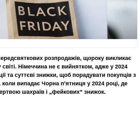
передсвяткових розпродажів, щороку викликає
світі. Німеччина не є вийнятком, адже у 2024
ції та суттєві знижки, щоб порадувати покупців з
 коли випадає Чорна п’ятниця у 2024 році, де
 жертвою шахраїв і „фейкових” знижок.