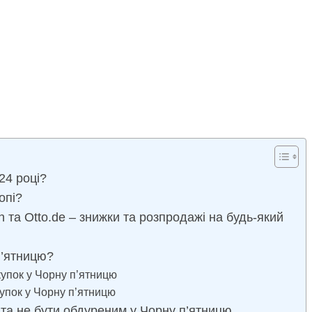
24 році?
опі?
 та Otto.de – знижки та розпродажі на будь-який
п’ятницю?
купок у Чорну п’ятницю
упок у Чорну п’ятницю
 та не бути обдуреним у Чорну п’ятницю