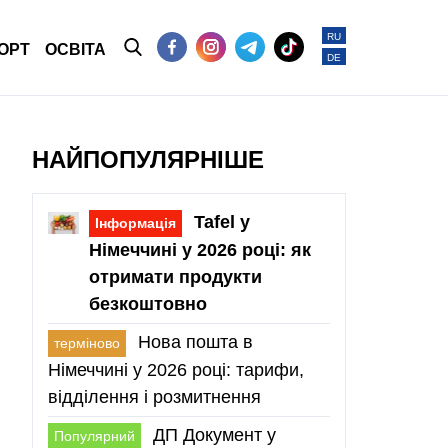
RU
ОРТ
ОСВІТА
DE
НАЙПОПУЛЯРНІШЕ
Tafel у
Інформація
Німеччині у 2026 році: як
отримати продукти
безкоштовно
Нова пошта в
терміново
Німеччині у 2026 році: тарифи,
відділення і розмитнення
ДП Документ у
Популярний