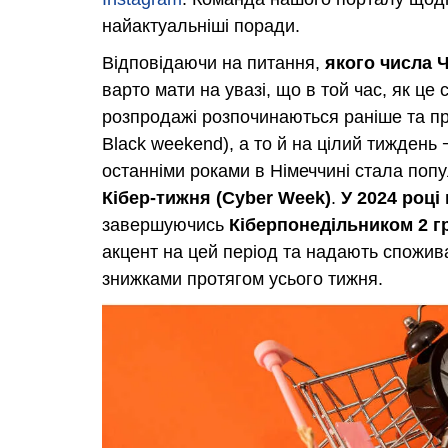
найактуальніші поради.
Відповідаючи на питання,
якого числа Ч
варто мати на увазі, що в той час, як це
розпродажі розпочинаються раніше та про
Black weekend), а то й на цілий тиждень
останніми роками в Німеччині стала поп
Кібер-тижня (Cyber Week)
.
У 2024 році 
завершуючись
Кіберпонедільником 2 г
акцент на цей період та надають спожи
знижками протягом усього тижня.