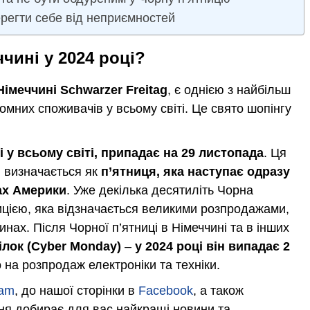
регти себе від неприємностей
чині у 2024 році?
 Німеччині Schwarzer Freitag
, є однією з найбільш
омних споживачів у всьому світі. Це свято шопінгу
і у всьому світі, припадає на 29 листопада
. Ця
і визначається як
п’ятниця, яка наступає одразу
ах Америки
. Уже декілька десятиліть Чорна
ицією, яка відзначається великими розпродажами,
нах. Після Чорної п’ятниці в Німеччині та в інших
ілок (Cyber Monday)
–
у 2024 році він випадає 2
на розпродаж електроніки та техніки.
ram
, до нашої сторінки в
Facebook
, а також
ня добирає для вас найкращі новини та