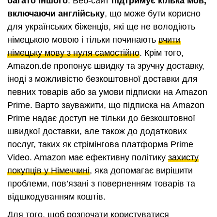
багато іншого
. Веб-сайт
підтримує кілька мов,
включаючи англійську
, що може бути корисно
для українських біженців, які ще не володіють
німецькою мовою і тільки починають
вчити
німецьку мову з нуля самостійно
. Крім того,
Amazon.de пропонує швидку та зручну доставку,
іноді з можливістю безкоштовної доставки для
певних товарів або за умови підписки на Amazon
Prime. Варто зауважити, що підписка на Amazon
Prime надає доступ не тільки до безкоштовної
швидкої доставки, але також до додаткових
послуг, таких як стрімінгова платформа Prime
Video. Amazon має ефективну політику
захисту
покупців у Німеччині
, яка допомагає вирішити
проблеми, пов’язані з поверненням товарів та
відшкодуванням коштів.
Для того, щоб розпочати користуватися