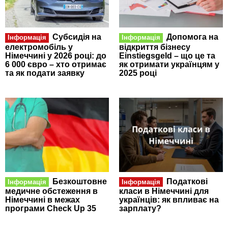
Субсидія на
Допомога на
Інформація
Інформація
електромобіль у
відкриття бізнесу
Німеччині у 2026 році: до
Einstiegsgeld – що це та
6 000 євро – хто отримає
як отримати українцям у
та як подати заявку
2025 році
Безкоштовне
Податкові
Інформація
Інформація
медичне обстеження в
класи в Німеччині для
Німеччині в межах
українців: як впливає на
програми Check Up 35
зарплату?