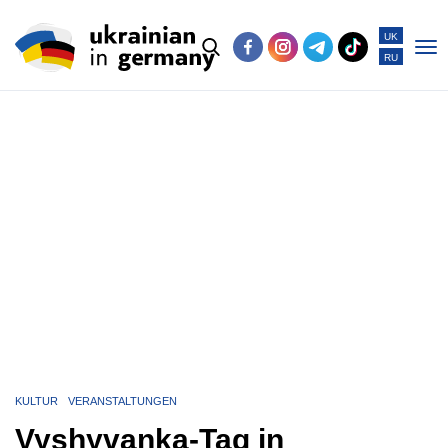
UK
RU
Po
me
KULTUR
VERANSTALTUNGEN
Vyshyvanka-Tag in