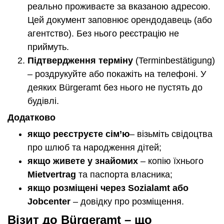
реально проживаєте за вказаною адресою.
Цей документ заповнює орендодавець (або
агентство). Без нього реєстрацію не
приймуть.
Підтвердження терміну
(Terminbestätigung)
– роздрукуйте або покажіть на телефоні. У
деяких Bürgeramt без нього не пустять до
будівлі.
Додатково
якщо реєструєте сім’ю
– візьміть свідоцтва
про шлюб та народження дітей;
якщо живете у знайомих
– копію їхнього
Mietvertrag
та паспорта власника;
якщо розміщені через Sozialamt або
Jobcenter
– довідку про розміщення.
Візит до Bürgeramt – що