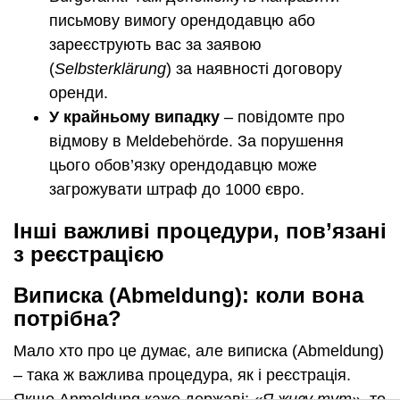
письмову вимогу орендодавцю або
зареєструють вас за заявою
(
Selbsterklärung
) за наявності договору
оренди.
У крайньому випадку
– повідомте про
відмову в Meldebehörde. За порушення
цього обов’язку орендодавцю може
загрожувати штраф до 1000 євро.
Інші важливі процедури, пов’язані
з реєстрацією
Виписка (Abmeldung): коли вона
потрібна?
Мало хто про це думає, але виписка (Abmeldung)
– така ж важлива процедура, як і реєстрація.
Якщо Anmeldung каже державі:
«Я живу тут»
, то