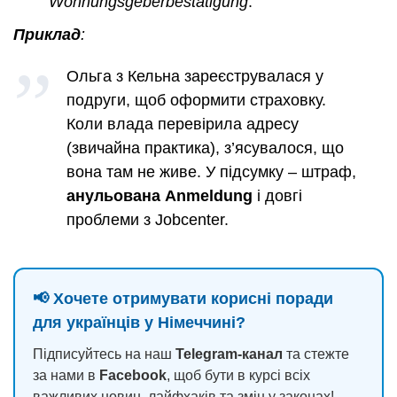
Wohnungsgeberbestätigung
.
Приклад
:
Ольга з Кельна зареєструвалася у
подруги, щоб оформити страховку.
Коли влада перевірила адресу
(звичайна практика), з’ясувалося, що
вона там не живе. У підсумку – штраф,
анульована Anmeldung
і довгі
проблеми з Jobcenter.
📢 Хочете отримувати корисні поради
для українців у Німеччині?
Підписуйтесь на наш
Telegram-канал
та стежте
за нами в
Facebook
, щоб бути в курсі всіх
важливих новин, лайфхаків та змін у законах!