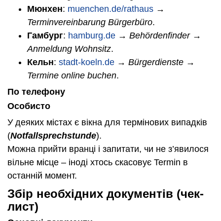
Мюнхен
:
muenchen.de/rathaus
→
Terminvereinbarung Bürgerbüro
.
Гамбург
:
hamburg.de
→
Behördenfinder →
Anmeldung Wohnsitz
.
Кельн
:
stadt-koeln.de
→
Bürgerdienste →
Termine online buchen
.
По телефону
Особисто
У деяких містах є вікна для термінових випадків
(
Notfallsprechstunde
).
Можна прийти вранці і запитати, чи не з’явилося
вільне місце – іноді хтось скасовує Termin в
останній момент.
Збір необхідних документів (чек-
лист)