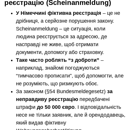
реєстрацію (Scheinanmeldung)
У Німеччині фіктивна реєстрація
– це не
дрібниця, а серйозне порушення закону.
Scheinanmeldung – це ситуація, коли
людина реєструється за адресою, де
насправді не живе, щоб отримати
документи, допомогу або страховку.
Таке часто роблять “з доброти”
–
наприклад, знайомі погоджуються
“тимчасово прописати”, щоб допомогти, але
не розуміють, що ризикують обоє.
За законом (§54 Bundesmeldegesetz)
за
неправдиву реєстрацію
передбачені
штрафи
до 50 000 євро
. І відповідальність
несе не тільки заявник, але й орендодавець,
який видав фіктивну