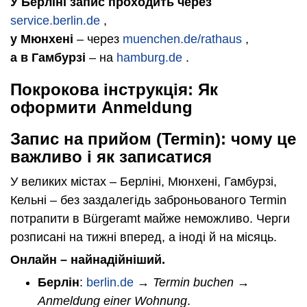
У Берліні запис проходить через
service.berlin.de
,
у Мюнхені
– через
muenchen.de/rathaus
,
а в Гамбурзі
– на
hamburg.de
.
Покрокова інструкція: Як
оформити Anmeldung
Запис на прийом (Termin): чому це
важливо і як записатися
У великих містах – Берліні, Мюнхені, Гамбурзі,
Кельні – без заздалегідь заброньованого Termin
потрапити в Bürgeramt майже неможливо. Черги
розписані на тижні вперед, а іноді й на місяць.
Онлайн – найнадійніший.
Берлін
:
berlin.de
→
Termin buchen →
Anmeldung einer Wohnung
.