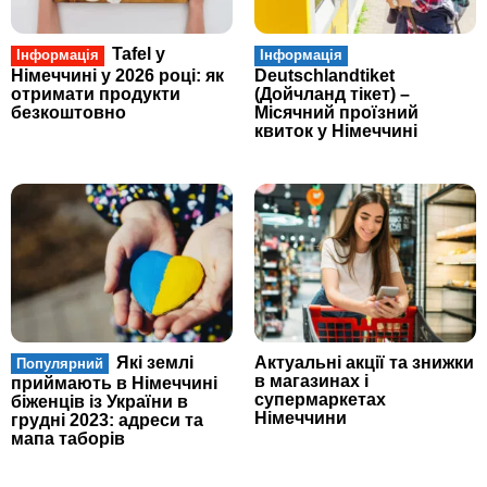
Tafel у
Інформація
Інформація
Німеччині у 2026 році: як
Deutschlandtiket
отримати продукти
(Дойчланд тікет) –
безкоштовно
Місячний проїзний
квиток у Німеччині
Які землі
Актуальні акції та знижки
Популярний
в магазинах і
приймають в Німеччині
супермаркетах
біженців із України в
Німеччини
грудні 2023: адреси та
мапа таборів