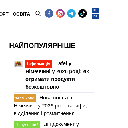
RU
ОРТ
ОСВІТА
DE
НАЙПОПУЛЯРНІШЕ
Tafel у
Інформація
Німеччині у 2026 році: як
отримати продукти
безкоштовно
Нова пошта в
терміново
Німеччині у 2026 році: тарифи,
відділення і розмитнення
ДП Документ у
Популярний