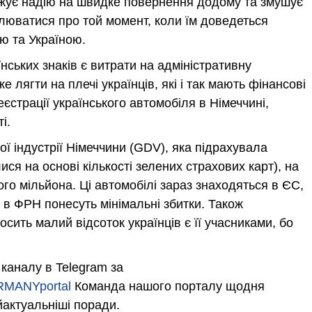
знижує надію на швидке повернення додому та змушує
илюватися про той момент, коли їм доведеться
ю та Україною.
ських знаків є витрати на адміністративну
 лягти на плечі українців, які і так мають фінансові
страції українського автомобіля в Німеччині,
і.
ої індустрії Німеччини (GDV), яка підрахувала
алися на основі кількості зелених страхових карт), на
ого мільйона. Ці автомобілі зараз знаходяться в ЄС,
 в ФРН понесуть мінімальні збитки. Також
осить малий відсоток українців є її учасниками, бо
каналу в Telegram за
ERMANYportal
Команда нашого порталу щодня
йактуальніші поради.