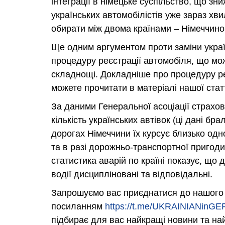
інтеграції в німецьке суспільство, що 
українських автомобілістів уже зараз хв
обирати між двома країнами – Німеччино
Ще одним аргументом проти заміни україн
процедуру реєстрації автомобіля, що може
складнощі. Докладніше про процедуру реє
можете прочитати в матеріалі нашої статт
За даними Генеральної асоціації страхов
кількість українських автівок (ці дані бр
дорогах Німеччини їх курсує близько одн
та в разі дорожньо-транспортної пригоди
статистика аварій по країні показує, що д
водії дисципліновані та відповідальні.
Запрошуємо вас приєднатися до нашого 
посиланням
https://t.me/UKRAINIANinG
підбирає для вас найкращі новини та на