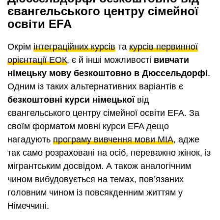
євангельського центру сімейної
освіти EFA
Окрім
інтеграційних курсів
та
курсів первинної
орієнтації ЕОК
, є й інші можливості
вивчати
німецьку мову безкоштовно в Дюссельдорфі
.
Одним із таких альтернативних варіантів є
безкоштовні курси німецької
від
євангельського центру сімейної освіти EFA. За
своїм форматом мовні курси EFA дещо
нагадують
програму вивчення мови МІА
, адже
так само розраховані на осіб, переважно жінок, із
мігрантським досвідом. А також аналогічним
чином вибудовується на темах, пов’язаних
головним чином із повсякденним життям у
Німеччині.