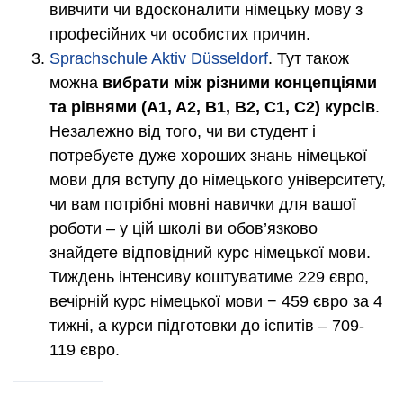
вивчити чи вдосконалити німецьку мову з
професійних чи особистих причин.
Sprachschule Aktiv Düsseldorf
. Тут також
можна
вибрати між різними концепціями
та рівнями
(A1, A2, B1, B2, C1, C2) курсів
.
Незалежно від того, чи ви студент і
потребуєте дуже хороших знань німецької
мови для вступу до німецького університету,
чи вам потрібні мовні навички для вашої
роботи – у цій школі ви обов’язково
знайдете відповідний курс німецької мови.
Тиждень інтенсиву коштуватиме 229 євро,
вечірній курс німецької мови − 459 євро за 4
тижні, а курси підготовки до іспитів – 709-
119 євро.