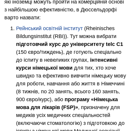
які іноземці можуть пройти на комерційній основі
з найбільшою ефективністю, в Дюссельдорфі
варто назвати:
Рейнський освітній інститут
(Rheinisches
Bildungsinstitut (RBI)). Тут можна вибрати
підготовчий курс до університету telc C1
(150 євро/тиждень), де готують спеціально
до іспиту в невеликих групах,
інтенсивні
курси німецької мови
для тих, хто хоче
швидко та ефективно вивчити німецьку мову
для роботи, навчання або життя в Німеччині
(8 тижнів, по 20 занять, всього 160 занять,
900 євро/курс), або
програму «Німецька
мова для лікарів (FSP)»
, призначену для
медиків усіх медичних спеціальностей
(включаючи стоматологію) з підготовкою до
іспиту з німецької мови Медичної асоціації