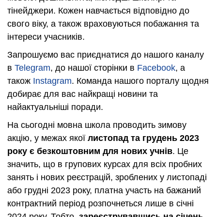
тінейджери. Кожен навчається відповідно до
свого віку, а також враховуються побажання та
інтереси учасників.
Запрошуємо вас приєднатися до нашого каналу
в
Telegram
, до нашої сторінки в
Facebook
, а
також
Instagram
. Команда нашого порталу щодня
добирає для вас найкращі новини та
найактуальніші поради.
На сьогодні мовна школа проводить зимову
акцію, у межах якої
листопад та грудень 2023
року є безкоштовним для нових учнів
. Це
значить, що в групових курсах для всіх пробних
занять і нових реєстрацій, зроблених у листопаді
або грудні 2023 року, платна участь на бажаний
контрактний період розпочнеться лише в січні
2024 року. Тобто,
зареєструвавшись на січень