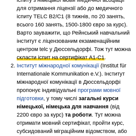
для отримання ліцензії або до медичного
іспиту TELC B2/C1 (8 тижнів, по 20 занять,
всього 160 занять, 1500-1800 євро за курс).
Варто зауважити, що Рейнський навчальний
інститут є ліцензованим екзаменаційним
центром telc у Дюссельдорфі. Тож тут можна
скласти іспит на сертифікат А1-С1
.
Інститут міжнародної комунікації
(Institut für
Internationale Kommunikation e.V.). Інститут
міжнародної комунікації в Дюссельдорфі
пропонує індивідуальні
програми мовної
підготовки
, у тому числі
загальні курси
німецької, німецька для навчання
(від
2200 євро за курс)
та роботи
. Тут можна
отримати мовний сертифікат, пройти курс,
субсидований міграційним відомством, або