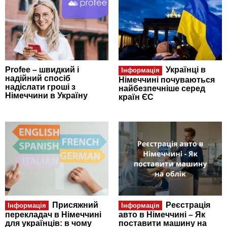
Profee – швидкий і
Українці в
Інформація
надійний спосіб
Німеччині почуваються
надіслати гроші з
найбезпечніше серед
Німеччини в Україну
країн ЄС
Присяжний
Реєстрація
Інформація
Інформація
перекладач в Німеччині
авто в Німеччині – Як
для українців: в чому
поставити машину на