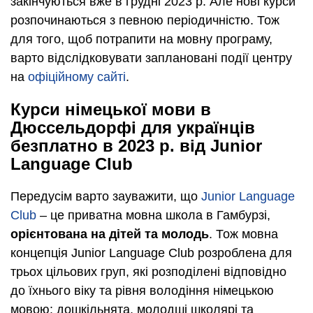
закінчуються вже в грудні 2023 р. Але нові курси
розпочинаються з певною періодичністю. Тож
для того, щоб потрапити на мовну програму,
варто відслідковувати заплановані події центру
на
офіційному сайті
.
Курси німецької мови в
Дюссельдорфі для українців
безплатно в 2023 р. від Junior
Language Club
Передусім варто зауважити, що
Junior Language
Club
– це приватна мовна школа в Гамбурзі,
орієнтована на дітей та молодь
. Тож мовна
концепція Junior Language Club розроблена для
трьох цільових груп, які розподілені відповідно
до їхнього віку та рівня володіння німецькою
мовою: дошкільнята, молодші школярі та