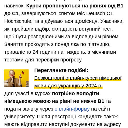
навичок.
Курси пропонуються на рівнях від В1
до С1
, завершуються іспитом telc Deutsch C1
Hochschule, та відбуваються щомісяця. Учасники,
які пройшли відбір, складають вступний тест,
щоб бути розподіленими за відповідним рівнем.
Заняття проходять з понеділка по п’ятницю,
тривалістю 24 години на тиждень, з місячними
тестами для перевірки прогресу.
Перегляньте подібні:
Безкоштовні онлайн-курси німецької
мови для українців у 2024 р.
Для участі в курсах
потрібно володіти
німецькою мовою на рівні не нижче B1
та
подати заявку через
онлайн-форму
на сайті
університету. Після реєстрації кандидати також
мають відправити наступні документи на адресу