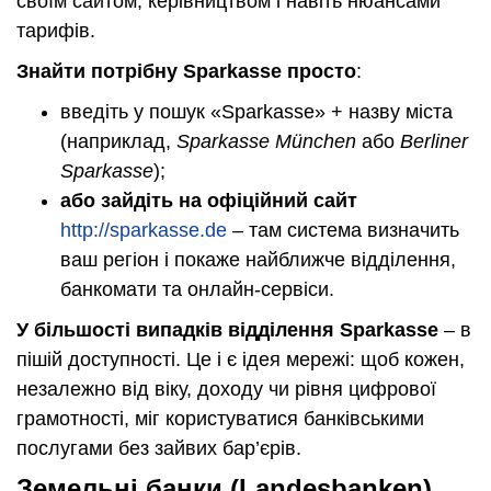
своїм сайтом, керівництвом і навіть нюансами
тарифів.
Знайти потрібну Sparkasse просто
:
введіть у пошук «Sparkasse» + назву міста
(наприклад,
Sparkasse München
або
Berliner
Sparkasse
);
або зайдіть на офіційний сайт
http://sparkasse.de
– там система визначить
ваш регіон і покаже найближче відділення,
банкомати та онлайн-сервіси.
У більшості випадків відділення Sparkasse
– в
пішій доступності. Це і є ідея мережі: щоб кожен,
незалежно від віку, доходу чи рівня цифрової
грамотності, міг користуватися банківськими
послугами без зайвих бар’єрів.
Земельні банки (Landesbanken)