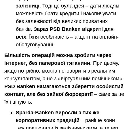
залізниці
. Тоді це була ідея – дати людям
можливість брати кредити і накопичувати
без залежності від великих приватних
банків.
Зараз PSD Banken відкриті для
всіх
. Їхня особливість – акцент на онлайн-
обслуговуванні.
Більшість операцій можна зробити через
інтернет, без паперової тяганини
. При цьому,
якщо потрібно, можна поговорити з реальним
консультантом, а не з «віртуальним помічником».
PSD Banken намагаються зберегти особистий
контакт, але без зайвої бюрократії
– саме за це
їх і цінують.
Sparda-Banken виросли з тих же
корпоративних традицій
– раніше вони
теж працювали із залізничниками, а тепер