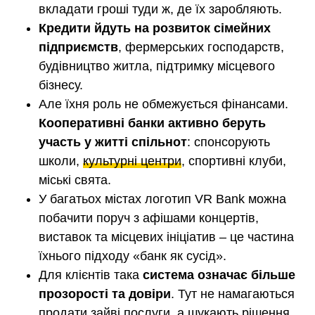
вкладати гроші туди ж, де їх заробляють.
Кредити йдуть на розвиток сімейних
підприємств
, фермерських господарств,
будівництво житла, підтримку місцевого
бізнесу.
Але їхня роль не обмежується фінансами.
Кооперативні банки активно беруть
участь у житті спільнот
: спонсорують
школи,
культурні центри
, спортивні клуби,
міські свята.
У багатьох містах логотип VR Bank можна
побачити поруч з афішами концертів,
виставок та місцевих ініціатив – це частина
їхнього підходу «банк як сусід».
Для клієнтів така
система означає більше
прозорості та довіри
. Тут не намагаються
продати зайві послуги, а шукають рішення,