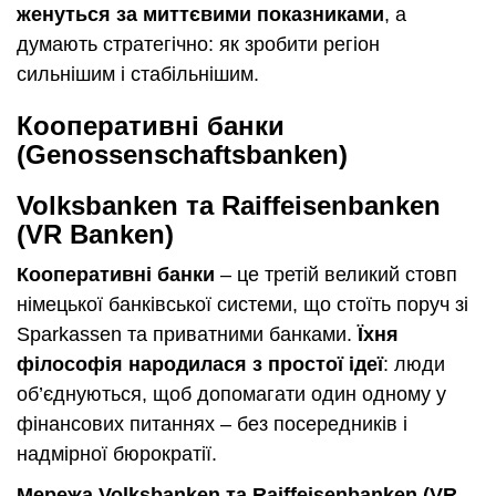
женуться за миттєвими показниками
, а
думають стратегічно: як зробити регіон
сильнішим і стабільнішим.
Кооперативні банки
(Genossenschaftsbanken)
Volksbanken та Raiffeisenbanken
(VR Banken)
Кооперативні банки
– це третій великий стовп
німецької банківської системи, що стоїть поруч зі
Sparkassen та приватними банками.
Їхня
філософія народилася з простої ідеї
: люди
об’єднуються, щоб допомагати один одному у
фінансових питаннях – без посередників і
надмірної бюрократії.
Мережа Volksbanken та Raiffeisenbanken (VR