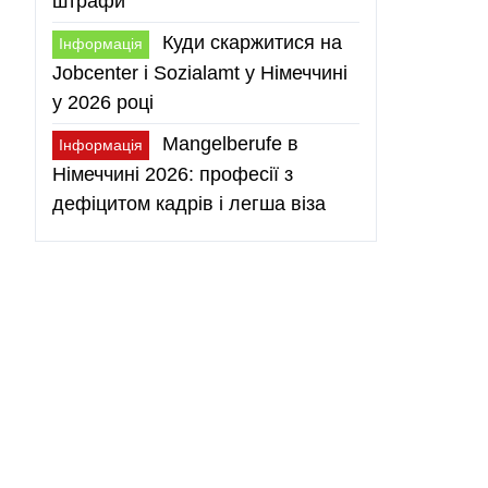
штрафи
Куди скаржитися на
Інформація
Jobcenter і Sozialamt у Німеччині
у 2026 році
Mangelberufe в
Інформація
Німеччині 2026: професії з
дефіцитом кадрів і легша віза