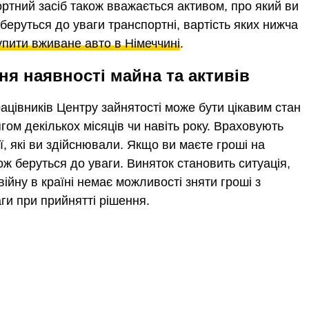
портний засіб також вважається активом, про який ви
беруться до уваги транспортні, вартість яких нижча
упити вживане авто в Німеччині
.
я наявності майна та активів
рацівників Центру зайнятості може бути цікавим стан
ягом декількох місяців чи навіть року. Враховують
ії, які ви здійснювали. Якщо ви маєте гроші на
кож беруться до уваги. Виняток становить ситуація,
ійну в країні немає можливості зняти гроші з
ги при прийнятті рішення.