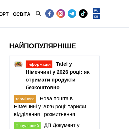
RU
ОРТ
ОСВІТА
DE
НАЙПОПУЛЯРНІШЕ
Tafel у
Інформація
Німеччині у 2026 році: як
отримати продукти
безкоштовно
Нова пошта в
терміново
Німеччині у 2026 році: тарифи,
відділення і розмитнення
ДП Документ у
Популярний