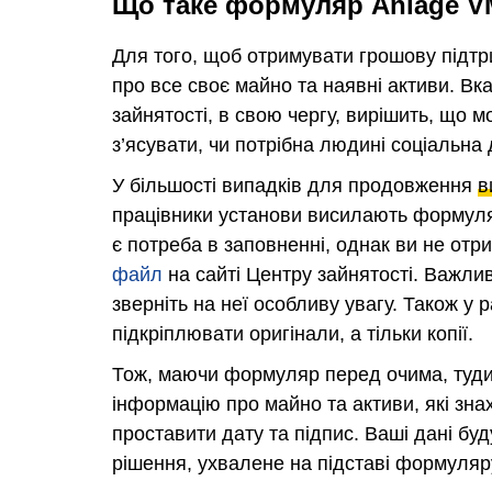
Що таке формуляр Anlage VM
Для того, щоб отримувати грошову підтри
про все своє майно та наявні активи. Вк
зайнятості, в свою чергу, вирішить, що 
з’ясувати, чи потрібна людині соціальна 
У більшості випадків для продовження
в
працівники установи висилають формул
є потреба в заповненні, однак ви не отр
файл
на сайті Центру зайнятості. Важли
зверніть на неї особливу увагу. Також у р
підкріплювати оригінали, а тільки копії.
Тож, маючи формуляр перед очима, туди п
інформацію про майно та активи, які зна
проставити дату та підпис. Ваші дані буд
рішення, ухвалене на підставі формуляр