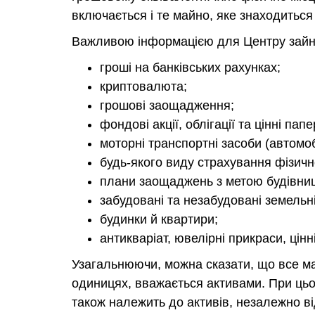
включається і те майно, яке знаходиться
Важливою інформацією для Центру зайнят
гроші на банківських рахунках;
криптовалюта;
грошові заощадження;
фондові акції, облігації та цінні папе
моторні транспортні засоби (автомоб
будь-якого виду страхування фізично
плани заощаджень з метою будівниц
забудовані та незабудовані земельні
будинки й квартири;
антикваріат, ювелірні прикраси, цін
Узагальнюючи, можна сказати, що все ма
одиницях, вважається активами. При ць
також належить до активів, незалежно від