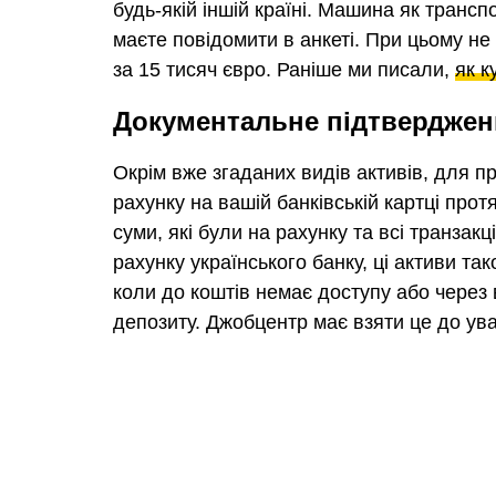
будь-якій іншій країні. Машина як транс
маєте повідомити в анкеті. При цьому не 
за 15 тисяч євро. Раніше ми писали,
як к
Документальне підтвердженн
Окрім вже згаданих видів активів, для п
рахунку на вашій банківській картці прот
суми, які були на рахунку та всі транзакц
рахунку українського банку, ці активи та
коли до коштів немає доступу або через в
депозиту. Джобцентр має взяти це до ува