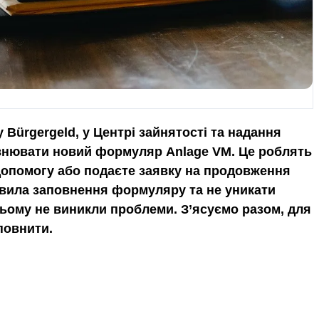
 Bürgergeld, у Центрі зайнятості та надання
овнювати новий формуляр Anlage VM. Це роблять
допомогу або подаєте заявку на продовження
авила заповнення формуляру та не уникати
ньому не виникли проблеми. З’ясуємо разом, для
повнити.