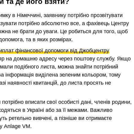
 та де його взяти?
мку в Німеччині, заявнику потрібно прозвітувати
азувати потрібно абсолютно все, а фахівець Центру
можна не брати до уваги. Це робиться для того, щоб
допомога, та в яких розмірах.
иплат фінансової допомоги від Джобцентру
яр на домашню адресу через поштову службу. Якщо
имали подібного листа, можна знайти потрібний
ва інформація виділена зеленим кольором, тому
азі наявності квитанцій, до листа просять не
отрібно вписати свої особисті дані, членів родини,
ходяться в Україні або за її межами. Важливо
уть ретельно вивчені, а пізніше ви отримаєте
у Anlage VM.