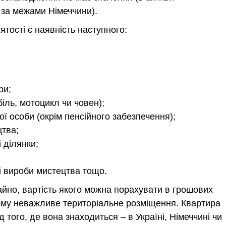
 за межами Німеччини).
ості є наявність наступного:
ри;
іль, мотоцикл чи човен);
ї особи (окрім пенсійного забезпечення);
тва;
 ділянки;
ні вироби мистецтва тощо.
йно, вартість якого можна порахувати в грошових
ому неважливе територіальне розміщення. Квартира
 того, де вона знаходиться – в Україні, Німеччині чи