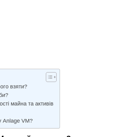
ого взяти?
би?
сті майна та активів
у Anlage VM?