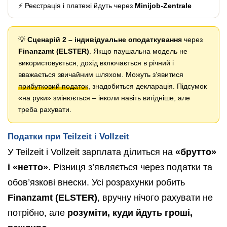
⚡ Реєстрація і платежі йдуть через
Minijob-Zentrale
💡
Сценарій 2 – індивідуальне оподаткування
через
Finanzamt (ELSTER)
. Якщо паушальна модель не
використовується, дохід включається в річний і
вважається звичайним шляхом. Можуть з’явитися
прибутковий податок
, знадобиться декларація. Підсумок
«на руки» змінюється – інколи навіть вигідніше, але
треба рахувати.
Податки при Teilzeit і Vollzeit
У Teilzeit і Vollzeit зарплата ділиться на
«брутто»
і «нетто»
. Різниця з’являється через податки та
обов’язкові внески. Усі розрахунки робить
Finanzamt (ELSTER)
, вручну нічого рахувати не
потрібно, але
розуміти, куди йдуть гроші,