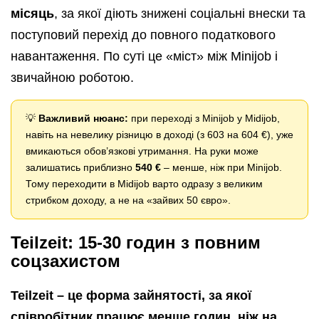
місяць
, за якої діють знижені соціальні внески та
поступовий перехід до повного податкового
навантаження. По суті це «міст» між Minijob і
звичайною роботою.
💡
Важливий нюанс:
при переході з Minijob у Midijob,
навіть на невелику різницю в доході (з 603 на 604 €), уже
вмикаються обов’язкові утримання. На руки може
залишатись приблизно
540 €
– менше, ніж при Minijob.
Тому переходити в Midijob варто одразу з великим
стрибком доходу, а не на «зайвих 50 євро».
Teilzeit: 15-30 годин з повним
соцзахистом
Teilzeit – це форма зайнятості, за якої
співробітник працює менше годин, ніж на