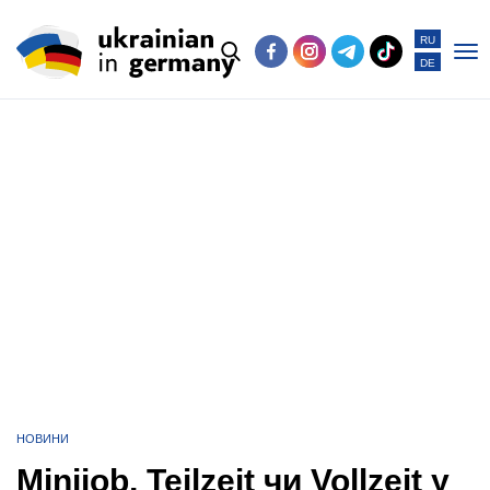
RU
DE
Po
me
НОВИНИ
Minijob, Teilzeit чи Vollzeit у