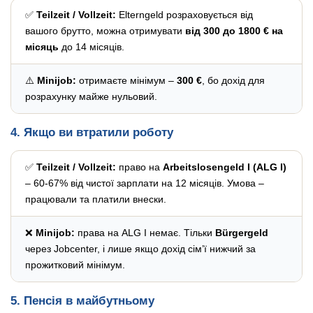
✅
Teilzeit / Vollzeit:
Elterngeld розраховується від
вашого брутто, можна отримувати
від 300 до 1800 € на
місяць
до 14 місяців.
⚠️
Minijob:
отримаєте мінімум –
300 €
, бо дохід для
розрахунку майже нульовий.
4. Якщо ви втратили роботу
✅
Teilzeit / Vollzeit:
право на
Arbeitslosengeld I (ALG I)
– 60-67% від чистої зарплати на 12 місяців. Умова –
працювали та платили внески.
❌
Minijob:
права на ALG I немає. Тільки
Bürgergeld
через Jobcenter, і лише якщо дохід сім’ї нижчий за
прожитковий мінімум.
5. Пенсія в майбутньому