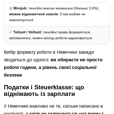
⚠️
Minijob:
пенсійні внески мінімальні (близько 3,6%),
можна відмовитися зовсім
. Стаж майже не
накопичується.
✅
Teilzeit / Vollzeit:
пенсійні права формуються
автоматично, кожен місяць роботи зараховується.
Вибір формату роботи в Німеччині завжди
зводиться до одного:
ви обираєте не просто
робочі години, а рівень своєї соціальної
безпеки
.
Податки і Steuerklasse: що
віднімають із зарплати
У Німеччині важливо не те, скільки написано в
контракті, а
скільки залишається «на руки» і