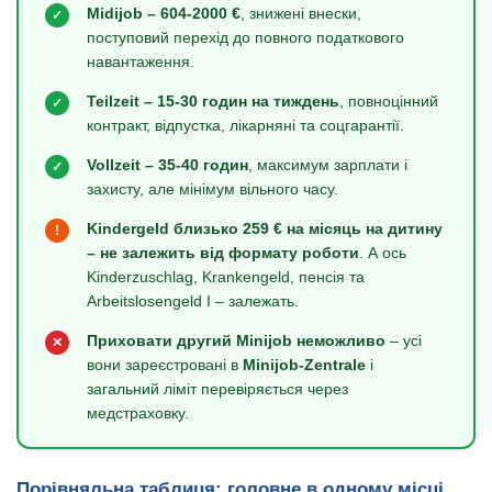
Midijob – 604-2000 €
, знижені внески,
✓
поступовий перехід до повного податкового
навантаження.
Teilzeit – 15-30 годин на тиждень
, повноцінний
✓
контракт, відпустка, лікарняні та соцгарантії.
Vollzeit – 35-40 годин
, максимум зарплати і
✓
захисту, але мінімум вільного часу.
Kindergeld близько 259 € на місяць на дитину
!
– не залежить від формату роботи
. А ось
Kinderzuschlag, Krankengeld, пенсія та
Arbeitslosengeld I – залежать.
Приховати другий Minijob неможливо
– усі
✕
вони зареєстровані в
Minijob-Zentrale
і
загальний ліміт перевіряється через
медстраховку.
Порівняльна таблиця: головне в одному місці