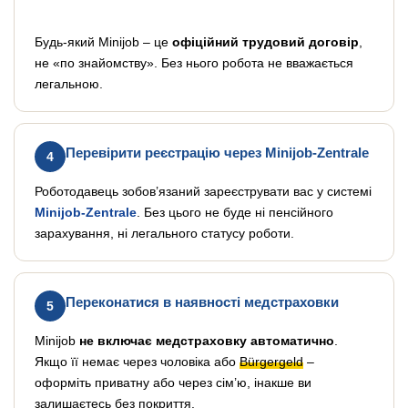
Будь-який Minijob – це
офіційний трудовий договір
,
не «по знайомству». Без нього робота не вважається
легальною.
Перевірити реєстрацію через Minijob-Zentrale
4
Роботодавець зобов’язаний зареєструвати вас у системі
Minijob-Zentrale
. Без цього не буде ні пенсійного
зарахування, ні легального статусу роботи.
Переконатися в наявності медстраховки
5
Minijob
не включає медстраховку автоматично
.
Якщо її немає через чоловіка або
Bürgergeld
–
оформіть приватну або через сім’ю, інакше ви
залишаєтесь без покриття.