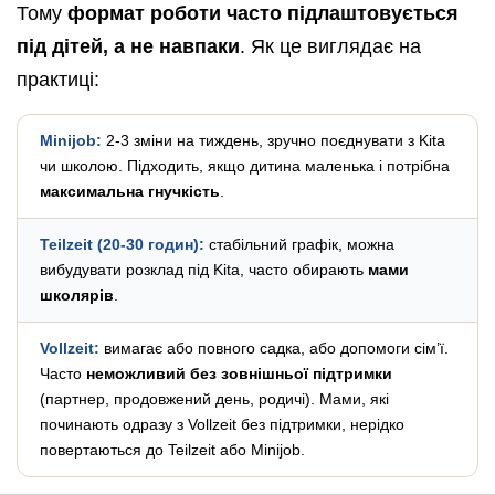
Тому
формат роботи часто підлаштовується
під дітей, а не навпаки
. Як це виглядає на
практиці:
Minijob:
2-3 зміни на тиждень, зручно поєднувати з Kita
чи школою. Підходить, якщо дитина маленька і потрібна
максимальна гнучкість
.
Teilzeit (20-30 годин):
стабільний графік, можна
вибудувати розклад під Kita, часто обирають
мами
школярів
.
Vollzeit:
вимагає або повного садка, або допомоги сім’ї.
Часто
неможливий без зовнішньої підтримки
(партнер, продовжений день, родичі). Мами, які
починають одразу з Vollzeit без підтримки, нерідко
повертаються до Teilzeit або Minijob.