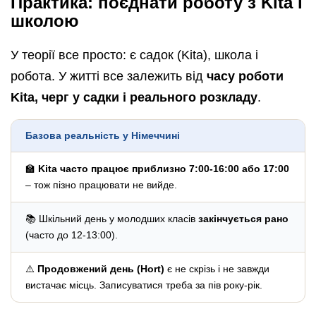
Практика: поєднати роботу з Kita і
школою
У теорії все просто: є садок (Kita), школа і
робота. У житті все залежить від
часу роботи
Kita, черг у садки і реального розкладу
.
Базова реальність у Німеччині
🏫
Kita часто працює приблизно 7:00-16:00 або 17:00
– тож пізно працювати не вийде.
📚 Шкільний день у молодших класів
закінчується рано
(часто до 12-13:00).
⚠️
Продовжений день (Hort)
є не скрізь і не завжди
вистачає місць. Записуватися треба за пів року-рік.