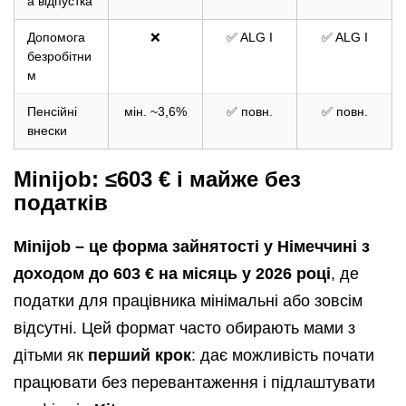
а відпустка
Допомога
❌
✅ ALG I
✅ ALG I
безробітни
м
Пенсійні
мін. ~3,6%
✅ повн.
✅ повн.
внески
Minijob: ≤603 € і майже без
податків
Minijob – це форма зайнятості у Німеччині з
доходом до 603 € на місяць у 2026 році
, де
податки для працівника мінімальні або зовсім
відсутні. Цей формат часто обирають мами з
дітьми як
перший крок
: дає можливість почати
працювати без перевантаження і підлаштувати