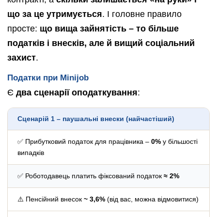
що за це утримується
. І головне правило
просте:
що вища зайнятість – то більше
податків і внесків, але й вищий соціальний
захист
.
Податки при Minijob
Є
два сценарії оподаткування
:
Сценарій 1 – паушальні внески (найчастіший)
✅ Прибутковий податок для працівника –
0%
у більшості
випадків
✅ Роботодавець платить фіксований податок
≈ 2%
⚠️ Пенсійний внесок
~ 3,6%
(від вас, можна відмовитися)