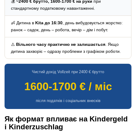
💰
~2400 € брутто, 1600-1700 € на руки
при
стандартному податковому навантаженні.
👶 Дитина в
Kita до 16:30
, день вибудовується жорстко:
ранок – садок, день – робота, вечір – дім і побут.
⚠️
Вільного часу практично не залишається
. Якщо
дитина захворіє – одразу проблеми з графіком роботи.
Чистий дохід Vollzeit при 2400 € брутто
1600-1700 € / міс
після податків і соціальних внесків
Як формат впливає на Kindergeld
і Kinderzuschlag