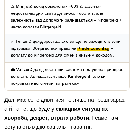
⚠️
Minijob:
дохід обмежений ~603 €, зазвичай
недостатньо для сім’ї з дитиною. Робота є, але
залежність від допомоги залишається
– Kindergeld +
часто доплати Bürgergeld.
✅
Teilzeit:
дохід зростає, але ви ще не виходите із зони
підтримки. Зберігається право на
Kinderzuschlag
–
доплату до Kindergeld для сімей з низьким доходом.
💼
Vollzeit:
дохід достатній, система поступово прибирає
доплати. Залишається лише
Kindergeld
, але ви
покриваєте всі сімейні витрати самі.
Далі має сенс дивитися не лише на гроші зараз,
а й на те, що буде у
складних ситуаціях –
хвороба, декрет, втрата роботи
. І саме там
вступають в дію соціальні гарантії.