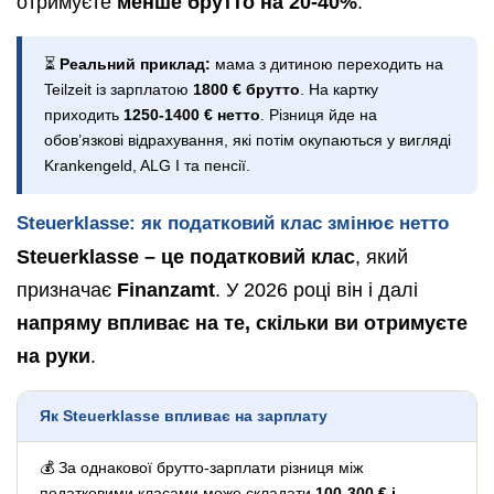
отримуєте
менше брутто на 20-40%
.
⏳
Реальний приклад:
мама з дитиною переходить на
Teilzeit із зарплатою
1800 € брутто
. На картку
приходить
1250-1400 € нетто
. Різниця йде на
обов’язкові відрахування, які потім окупаються у вигляді
Krankengeld, ALG I та пенсії.
Steuerklasse: як податковий клас змінює нетто
Steuerklasse – це податковий клас
, який
призначає
Finanzamt
. У 2026 році він і далі
напряму впливає на те, скільки ви отримуєте
на руки
.
Як Steuerklasse впливає на зарплату
💰 За однакової брутто-зарплати різниця між
податковими класами може складати
100-300 € і