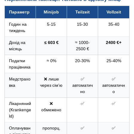
Параметр
Minijob
Teilzeit
Vollzeit
Годин на
5-15
15-30
35-40
тиждень
Дохід на
≤ 603 €
≈ 1000-
2400 €+
місяць
2500 €
Податки
≈ 0%
20-30%
25-40%
працівника
Медстрахо
❌ лише
✅
✅
вка
через сім’ю
автоматич
автоматичн
но
о
Лікарняний
❌
✅
✅
(Krankenge
обмежено
ld)
Оплачуван
пропорц.
✅
✅