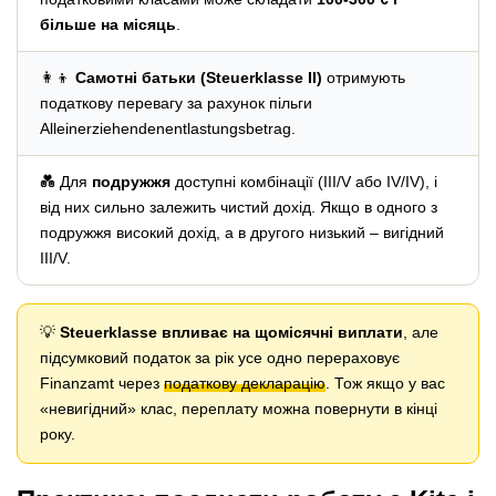
більше на місяць
.
👩‍👦
Самотні батьки (Steuerklasse II)
отримують
податкову перевагу за рахунок пільги
Alleinerziehendenentlastungsbetrag.
💑 Для
подружжя
доступні комбінації (III/V або IV/IV), і
від них сильно залежить чистий дохід. Якщо в одного з
подружжя високий дохід, а в другого низький – вигідний
III/V.
💡
Steuerklasse впливає на щомісячні виплати
, але
підсумковий податок за рік усе одно перераховує
Finanzamt через
податкову декларацію
. Тож якщо у вас
«невигідний» клас, переплату можна повернути в кінці
року.