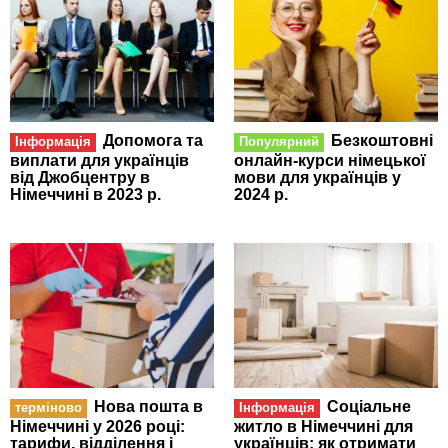
Допомога та
Безкоштовні
Інформація
Популярний
виплати для українців
онлайн-курси німецької
від Джобцентру в
мови для українців у
Німеччині в 2023 р.
2024 р.
Нова пошта в
Соціальне
терміново
Інформація
Німеччині у 2026 році:
житло в Німеччині для
тарифи, відділення і
українців: як отримати