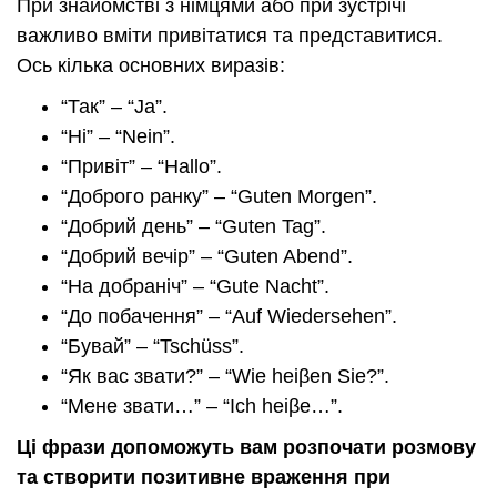
При знайомстві з німцями або при зустрічі
важливо вміти привітатися та представитися.
Ось кілька основних виразів:
“Так” – “Ja”.
“Ні” – “Nein”.
“Привіт” – “Hallo”.
“Доброго ранку” – “Guten Morgen”.
“Добрий день” – “Guten Tag”.
“Добрий вечір” – “Guten Abend”.
“На добраніч” – “Gute Nacht”.
“До побачення” – “Auf Wiedersehen”.
“Бувай” – “Tschüss”.
“Як вас звати?” – “Wie heiβen Sie?”.
“Мене звати…” – “Ich heiβe…”.
Ці фрази допоможуть вам розпочати розмову
та створити позитивне враження при