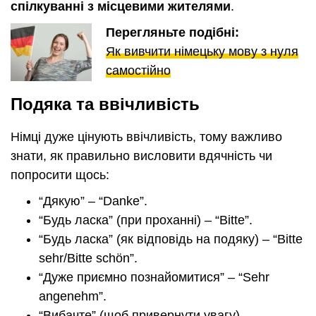
спілкуванні з місцевими жителями
.
Перегляньте подібні:
Як вивчити німецьку мову з нуля
самостійно
Подяка та ввічливість
Німці дуже цінують ввічливість, тому важливо
знати, як правильно висловити вдячність чи
попросити щось:
“Дякую” – “Danke”.
“Будь ласка” (при проханні) – “Bitte”.
“Будь ласка” (як відповідь на подяку) – “Bitte
sehr/Bitte schön”.
“Дуже приємно познайомитися” – “Sehr
angenehm”.
“Вибачте” (щоб привернути увагу) –