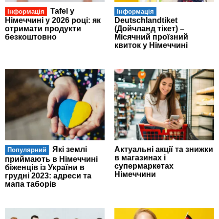
Tafel у
Інформація
Інформація
Німеччині у 2026 році: як
Deutschlandtiket
отримати продукти
(Дойчланд тікет) –
безкоштовно
Місячний проїзний
квиток у Німеччині
Які землі
Актуальні акції та знижки
Популярний
в магазинах і
приймають в Німеччині
супермаркетах
біженців із України в
Німеччини
грудні 2023: адреси та
мапа таборів