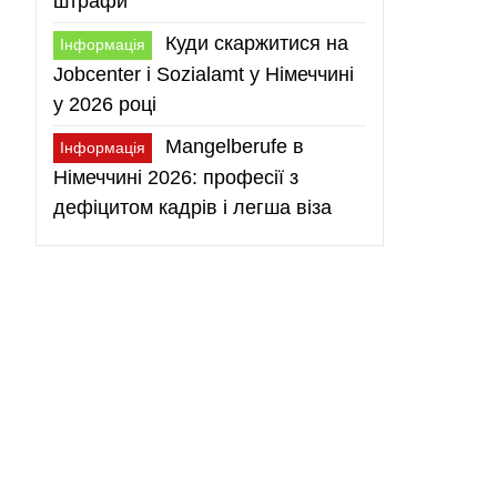
штрафи
Куди скаржитися на
Інформація
Jobcenter і Sozialamt у Німеччині
у 2026 році
Mangelberufe в
Інформація
Німеччині 2026: професії з
дефіцитом кадрів і легша віза