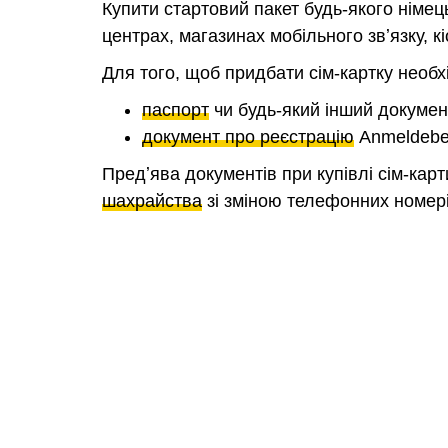
Купити стартовий пакет будь-якого німе
центрах, магазинах мобільного звʼязку, к
Для того, щоб придбати сім-картку необх
паспорт
чи будь-який інший документ
документ про реєстрацію
Anmeldebes
Предʼява документів при купівлі сім-карт
шахрайства
зі зміною телефонних номері