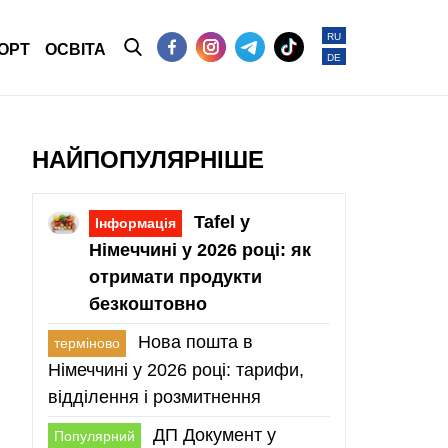
RU
ОРТ
ОСВІТА
DE
НАЙПОПУЛЯРНІШЕ
Tafel у
Інформація
Німеччині у 2026 році: як
отримати продукти
безкоштовно
Нова пошта в
терміново
Німеччині у 2026 році: тарифи,
відділення і розмитнення
ДП Документ у
Популярний