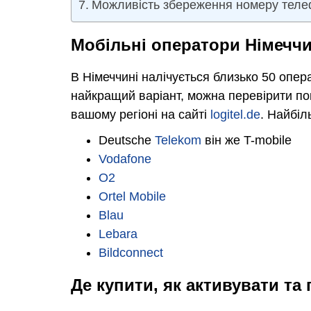
Можливість збереження номеру телеф
Мобільні оператори Німечч
В Німеччині налічується близько 50 опера
найкращий варіант, можна перевірити по
вашому регіоні на сайті
logitel.de
. Найбі
Deutsche
Telekom
він же T-mobile
Vodafone
O2
Ortel Mobile
Blau
Lebara
Bildconnect
Де купити, як активувати та