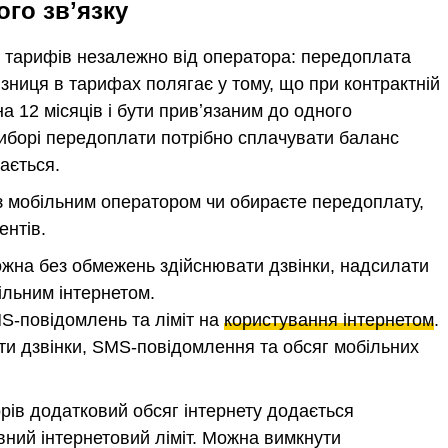
го звʼязку
их тарифів незалежно від оператора: передоплата
ізниця в тарифах полягає у тому, що при контрактній
на 12 місяців і бути привʼязаним до одного
иборі передоплати потрібно сплачувати баланс
ається.
 з мобільним оператором чи обираєте передоплату,
ентів.
можна без обмежень здійснювати дзвінки, надсилати
ільним інтернетом.
SMS-повідомлень та ліміт на
користування інтернетом
.
ти дзвінки, SMS-повідомлення та обсяг мобільних
рів додатковий обсяг інтернету додається
овний інтернетовий ліміт. Можна вимкнути