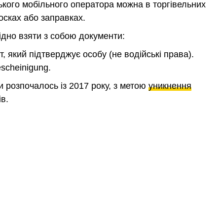
цького мобільного оператора можна в торгівельних
іосках або заправках.
ідно взяти з собою документи:
, який підтверджує особу (не водійські права).
cheinigung.
и розпочалось із 2017 року, з метою
уникнення
в.