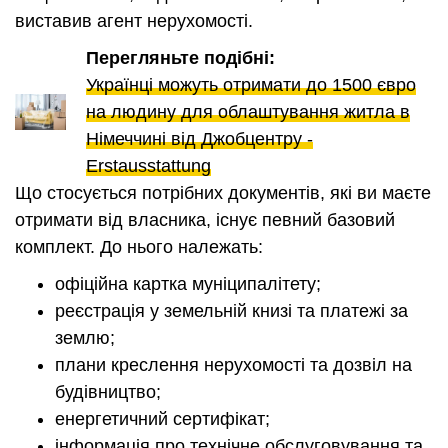
виставив агент нерухомості.
Перегляньте подібні:
Українці можуть отримати до 1500 євро
на людину для облаштування житла в
Німеччині від Джобцентру -
Erstausstattung
Що стосується потрібних документів, які ви маєте
отримати від власника, існує певний базовий
комплект. До нього належать:
офіційна картка муніципалітету;
реєстрація у земельній книзі та платежі за
землю;
плани креслення нерухомості та дозвіл на
будівництво;
енергетичний сертифікат;
інформація про технічне обслуговування та